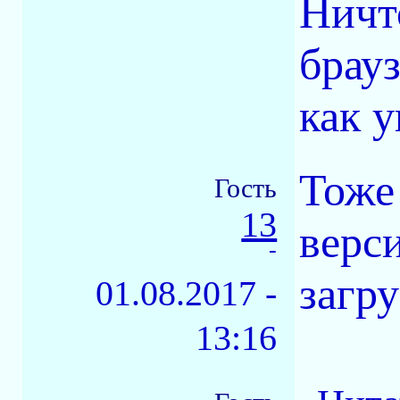
Ничт
брау
как у
Тоже
Гость
13
верс
-
загр
01.08.2017 -
13:16