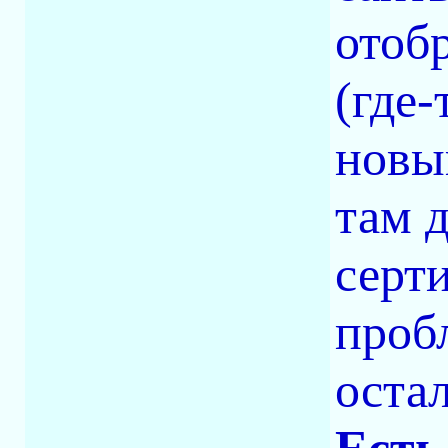
отоб
(где-
новы
там 
серт
проб
оста