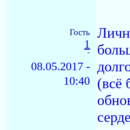
Личн
Гость
1
боль
-
долго
08.05.2017 -
10:40
(всё
обно
серд