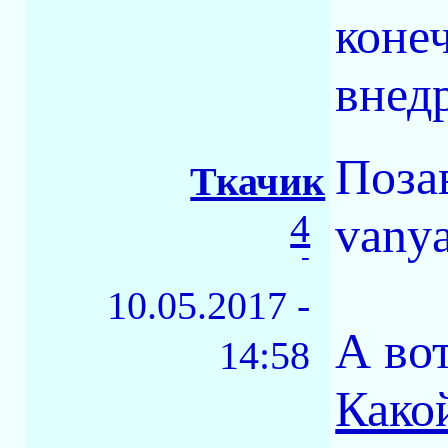
конеч
внед
Поза
Ткачик
4
vanya
-
10.05.2017 -
А вот
14:58
Како