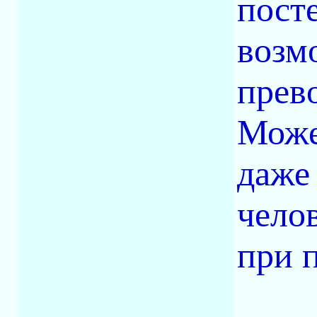
пост
возм
прев
Може
даже
челов
при 