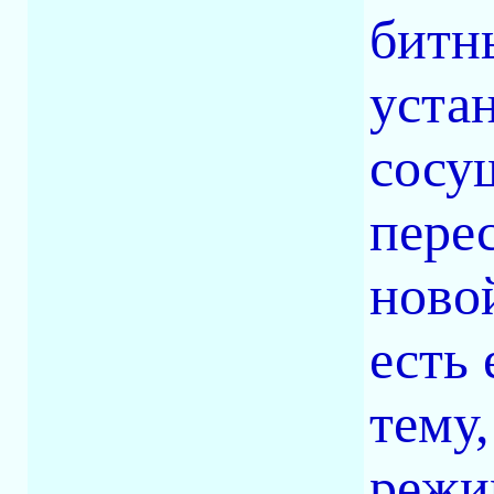
битн
уста
сосу
перес
ново
есть
тему,
режи