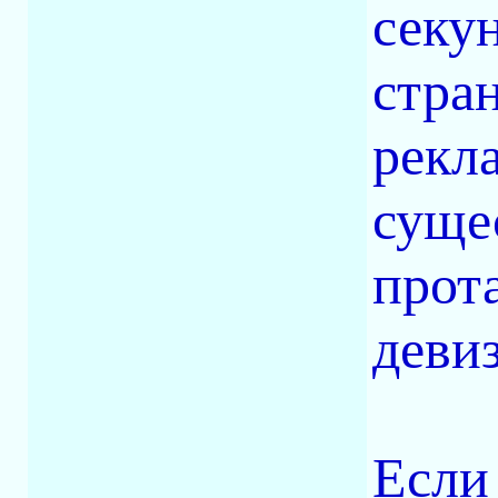
секу
стра
рекл
суще
прот
девиз
Если