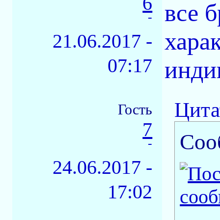
6
все 
-
хара
21.06.2017 -
07:17
инди
Цита
Гость
7
Соо
-
24.06.2017 -
17:02