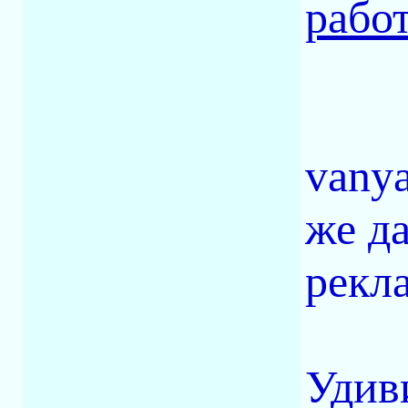
рабо
vanya
же д
рекла
Удив