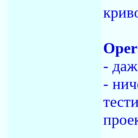
крив
Opera
- даж
- ни
тест
прое