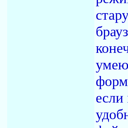
стар
брауз
коне
умею
форм
если 
удобн