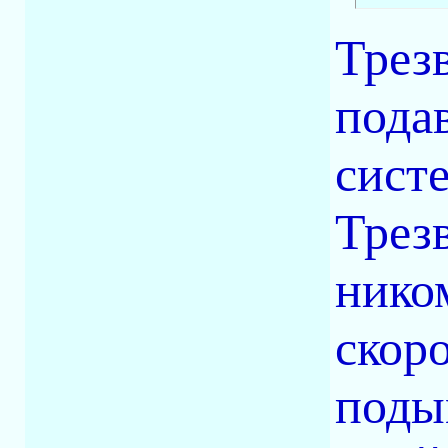
Трезв
пода
сист
Трез
нико
скоро
поды