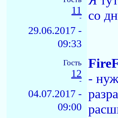
Я ту
11
со д
-
29.06.2017 -
09:33
Fire
Гость
12
- ну
-
разр
04.07.2017 -
09:00
расш