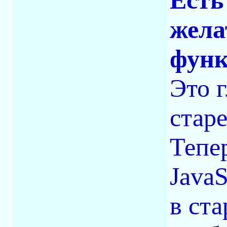
Есть
жела
функ
Это г
стар
Тепер
JavaS
в ста