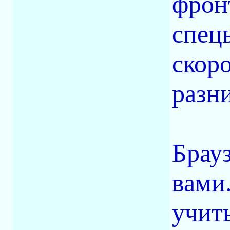
фрон
спец
скор
разн
Брау
вами
учит