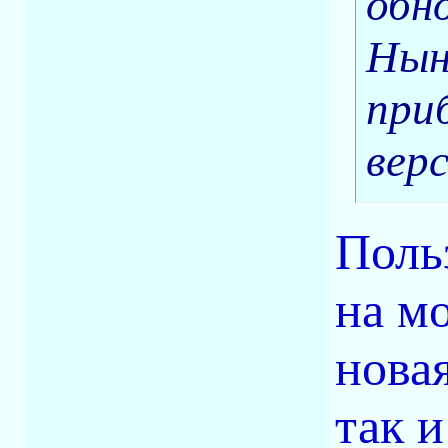
обн
Нын
при
верс
Поль
на мо
нова
так и