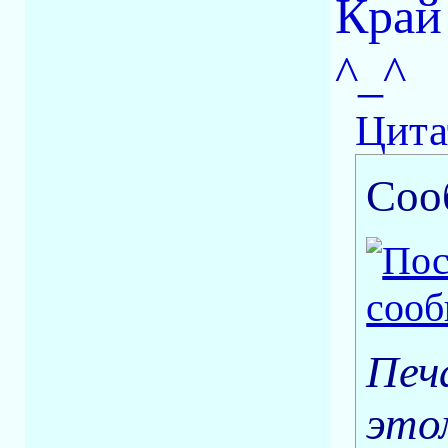
Край
^_^
Цита
Соо
Печ
это