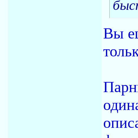
быс
Вы е
тольк
Парн
один
опис