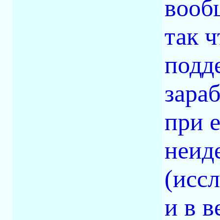
вообщ
так 
подд
зара
при 
неид
(иссл
и в 