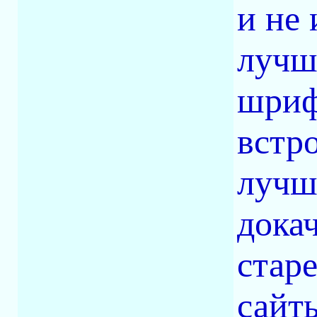
и не 
лучш
шриф
встр
лучш
докач
стар
сайт