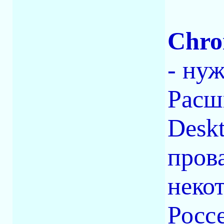
Chr
- ну
Расш
Desk
прова
некот
Россе