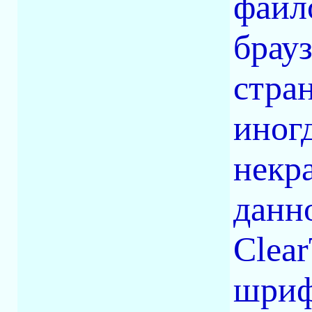
файл
брау
стран
иног
некр
данн
Clea
шриф