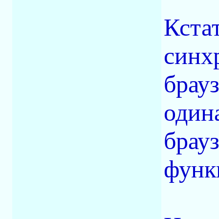
Кста
синх
брауз
один
брауз
функ