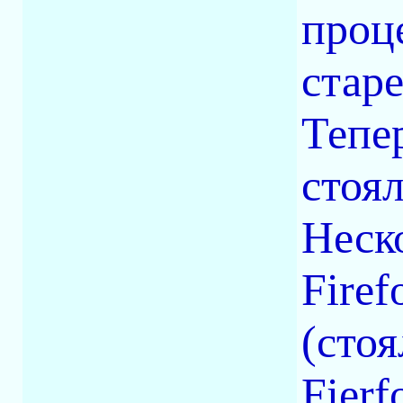
проц
стар
Тепер
стоял
Неско
Firef
(стоя
Fier