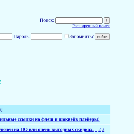
Поиск:
Расширенный поиск
Пароль:
Запомнить?
4
ы]
вильные ссылки на флеш и шоквэйв плейеры!
лючей на ПО или очень выгодных скидках.
1
2
3