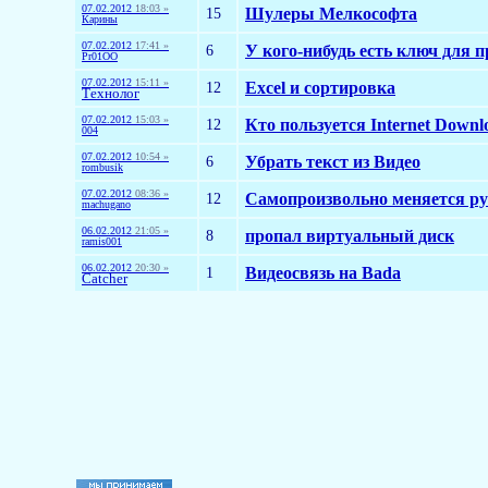
07.02.2012
18:03 »
15
Шулеры Мелкософта
Карины
07.02.2012
17:41 »
6
У кого-нибудь есть ключ для 
Pr01OO
07.02.2012
15:11 »
12
Excel и сортировка
Технолог
07.02.2012
15:03 »
12
Кто пользуется Internet Down
004
07.02.2012
10:54 »
6
Убрать текст из Видео
rombusik
07.02.2012
08:36 »
12
Самопроизвольно меняется ру
machugano
06.02.2012
21:05 »
8
пропал виртуальный диск
ramis001
06.02.2012
20:30 »
1
Видеосвязь на Bada
Catcher