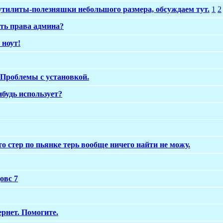
 утилиты-полезняшки небольшого размера, обсуждаем тут.
1
2
ать права админа?
 ноут!
Проблемы с установкой.
будь использует?
-то стер по пьянке терь вообще ничего найти не можу.
овс 7
ернет. Помогите.