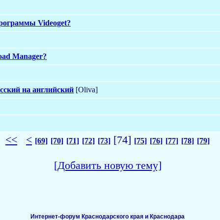
программы Videoget?
load Manager?
сский на английский
[Oliva]
<<
<
[74]
[69]
[70]
[71]
[72]
[73]
[75]
[76]
[77]
[78]
[79]
[Добавить новую тему]
Интернет-форум Краснодарского края и Краснодара