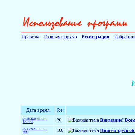
Правила
Главная форума
Регистрация
Избранно
И
Дата-время
Re:
04.06.2026
08:19 »
20
Внимание! Все
feanor
05.03.2023
16:46 »
100
Пишем здесь об
hahi