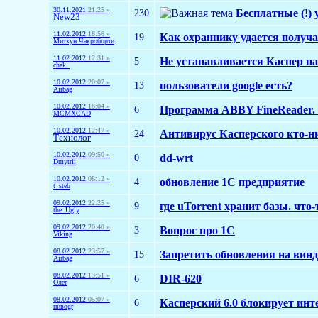
30.11.2021
21:25 »
230
Бесплатные (!)
New23
11.02.2012
18:56 »
19
Как охраннику удается получ
Митхун Чакроборти
11.02.2012
12:31 »
5
Не устанавливается Каспер на
chak_
10.02.2012
20:07 »
13
пользователи google есть?
Airbag
10.02.2012
18:04 »
6
Программа ABBY FineReader. 
MCMXCAD
10.02.2012
12:47 »
24
Антивирус Касперского кто-ни
Технолог
10.02.2012
09:50 »
0
dd-wrt
Dmytrii
10.02.2012
08:12 »
4
обновление 1С предприятие
t_steb
09.02.2012
22:25 »
9
где uTorrent хранит базы. что
the_Ugly
09.02.2012
20:40 »
3
Вопрос про 1С
Viking
08.02.2012
23:57 »
15
Запретить обновления на винд
Airbag
08.02.2012
13:51 »
6
DIR-620
Олег
08.02.2012
05:07 »
6
Касперский 6.0 блокирует инт
пивоgr