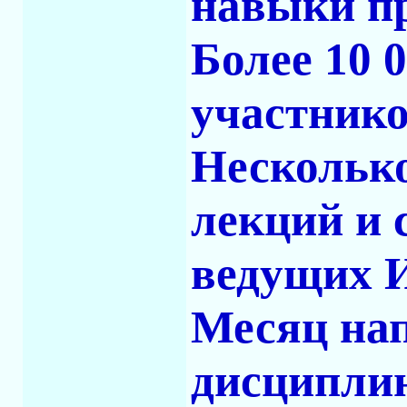
навыки п
Более 10 
участнико
Несколько
лекций и 
ведущих И
Месяц на
дисципли