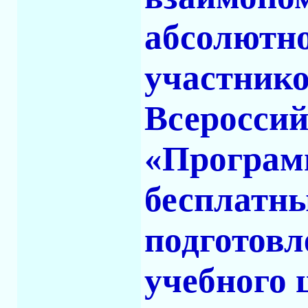
абсолютно
участнико
Всеросси
«Программ
бесплатн
подготов
учебного