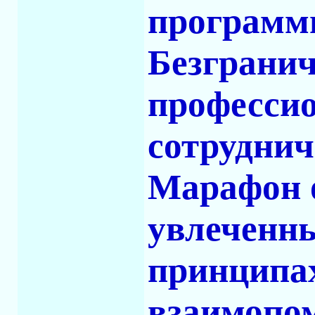
программ
Безграни
профессио
сотруднич
Марафон 
увлеченны
принципах
взаимопо