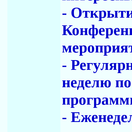
- Открыти
Конферен
мероприят
- Регуляр
неделю п
программи
- Еженеде