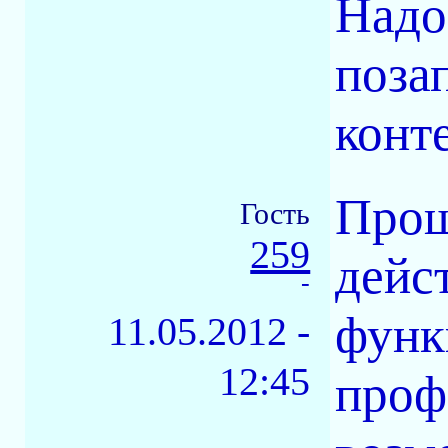
Надо
поза
конт
Прош
Гость
259
дейс
-
функ
11.05.2012 -
12:45
проф