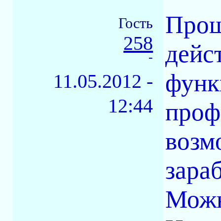
Прош
Гость
258
дейс
-
функ
11.05.2012 -
12:44
проф
возм
зара
Можн