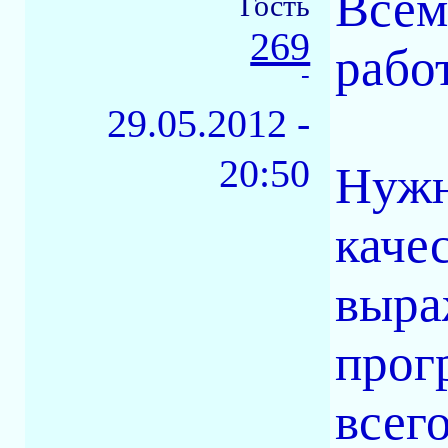
Всем
Гость
269
рабо
-
29.05.2012 -
20:50
Нужн
каче
выра
прог
всего