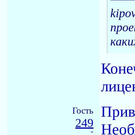
kipo
прое
каки
Коне
лице
Прив
Гость
249
Необ
-