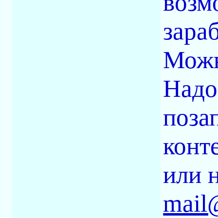
возм
зара
Можн
Надо
поза
конт
или 
mail