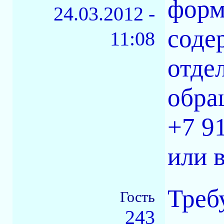
форм
24.03.2012 -
соде
11:08
отде
обра
+7 9
или 
Треб
Гость
243