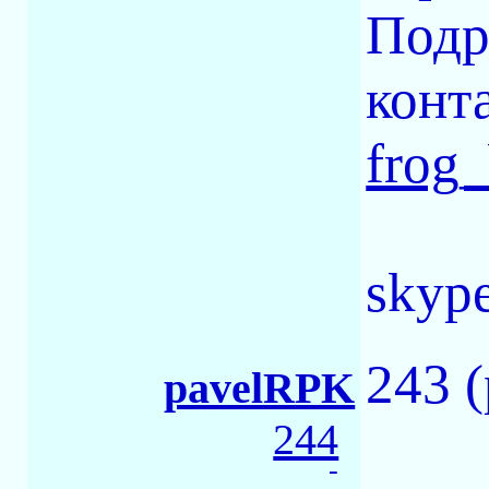
Подр
конт
frog
skype
243 
pavelRPK
244
-