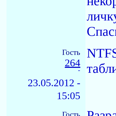
неко
личк
Спас
NTFS
Гость
264
табл
-
23.05.2012 -
15:05
Разр
Гость