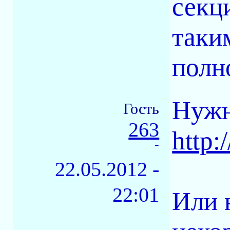
секц
таки
полн
Нужн
Гость
263
http:
-
22.05.2012 -
22:01
Или 