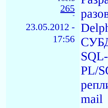
265
разов
-
Delph
23.05.2012 -
17:56
СУБД
SQL-
PL/S
репли
mail