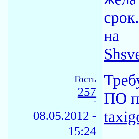
срок
на
Shsv
Треб
Гость
257
ПО п
-
taxi
08.05.2012 -
15:24