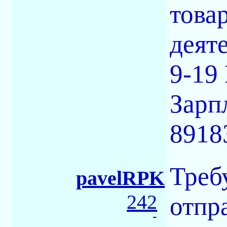
това
деят
9-19
Зарп
8918
Треб
pavelRPK
242
отпр
-