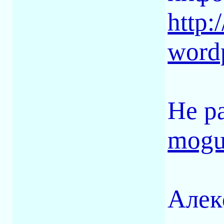
http:
word
Не р
mogu
Алек