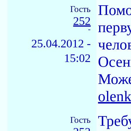
Помо
Гость
252
перв
-
чело
25.04.2012 -
15:02
Осен
Може
olen
Треб
Гость