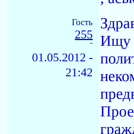
Здра
Гость
255
Ищу 
-
поли
01.05.2012 -
21:42
неко
пред
Прое
граж