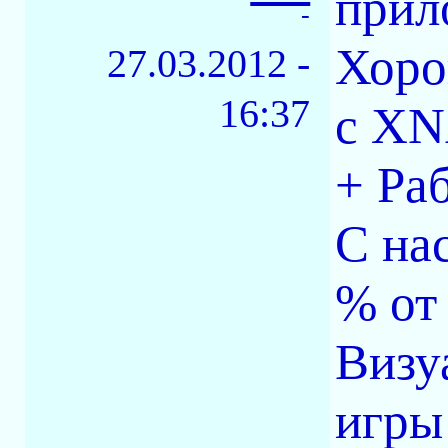
прил
-
Хоро
27.03.2012 -
16:37
с X
+ Ра
С на
% от
Визу
игры