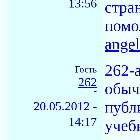
13:56
стра
помо
ange
262-
Гость
262
обыч
-
публ
20.05.2012 -
14:17
учеб