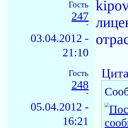
kipov
Гость
247
лице
-
отра
03.04.2012 -
21:10
Цита
Гость
248
Соо
-
05.04.2012 -
16:21