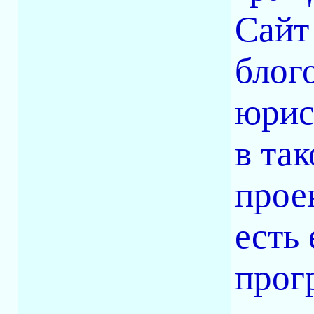
Сайт
блог
юрис
в та
прое
есть
прог