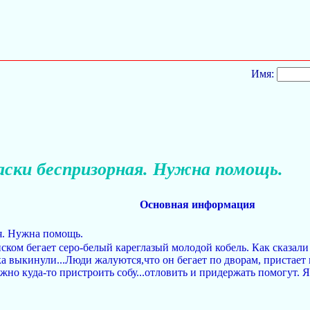
Имя:
аски беспризорная. Нужна помощь.
Основная информация
я. Нужна помощь.
нском бегает серо-белый кареглазый молодой кобель. Как сказали
а выкинули...Люди жалуются,что он бегает по дворам, пристает к
ужно куда-то пристроить собу...отловить и придержать помогут. 