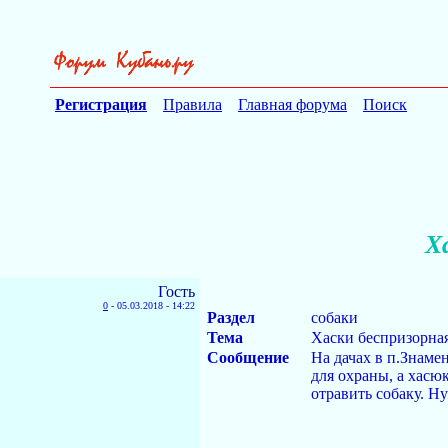
Регистрация
Правила
Главная форума
Поиск
Х
Гость
0
-
05.03.2018 - 14:22
Раздел
собаки
Тема
Хаски беспризорна
Сообщение
На дачах в п.Знаме
для охраны, а хасюк
отравить собаку. Н