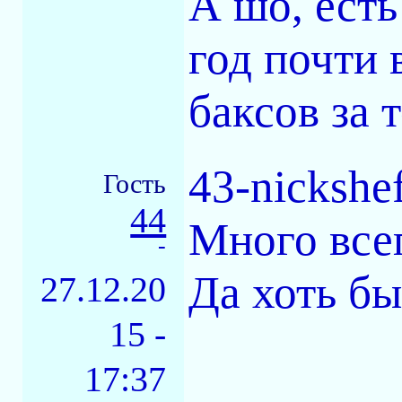
А шо, есть
год почти в
баксов за 
43-nickshe
Гость
44
Много все
-
Да хоть бы
27.12.20
15 -
17:37