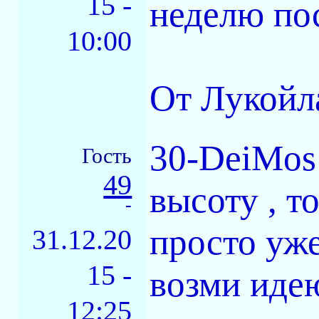
15 -
неделю пос
10:00
От Лукойла
30-DeiMos 
Гость
49
высоту , т
-
просто уже
31.12.20
15 -
возми идею
12:25