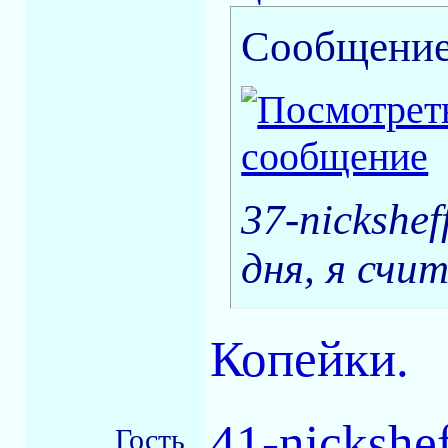
Сообщение
37-nickshe
дня, я счи
Копейки.
41-nickshef
Гость