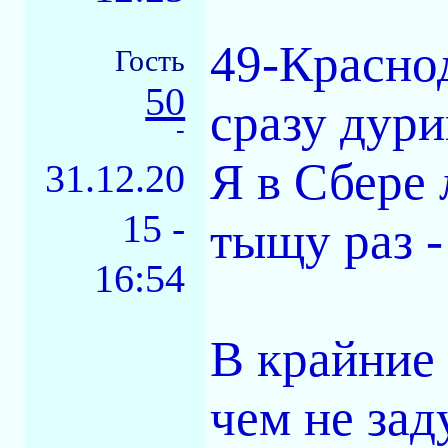
49-Красно
Гость
50
сразу дури
-
Я в Сбере 
31.12.20
15 -
тыщу раз -
16:54
В крайние 
чем не зад