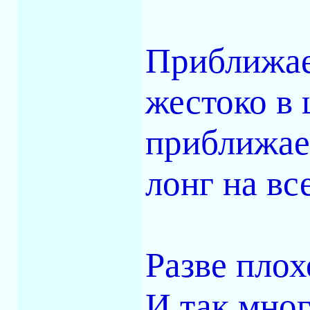
Приближае
жестоко в 
приближае
лонг на все
Разве плох
И так много