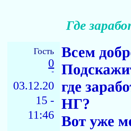
Где зараб
Всем добр
Гость
0
Подскажит
-
где зараб
03.12.20
15 -
НГ?
11:46
Вот уже м