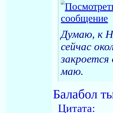
Думаю, к 
сейчас око
закроется 
маю.
Балабол ты
Цитата: