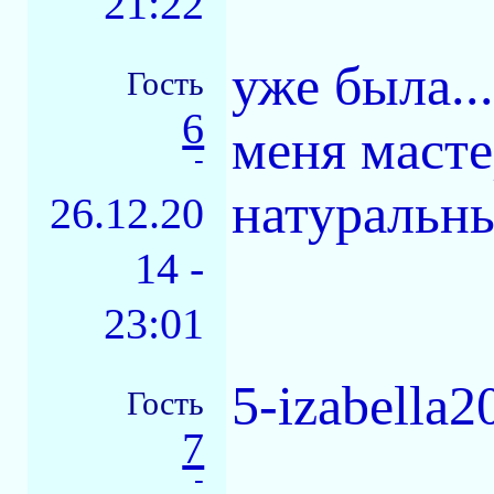
21:22
уже была..
Гость
6
меня маст
-
натуральны
26.12.20
14 -
23:01
5-izabella
Гость
7
-