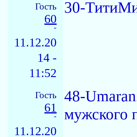
30-ТитиМит
Гость
60
-
11.12.20
14 -
11:52
48-UmaranZ
Гость
61
мужского п
-
11.12.20