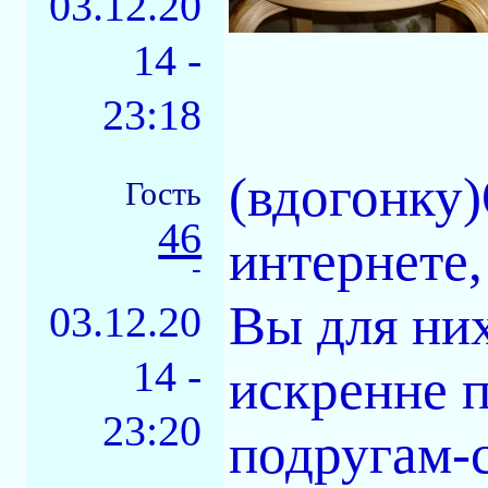
03.12.20
14 -
23:18
(вдогонку
Гость
46
интернете,
-
Вы для них
03.12.20
14 -
искренне 
23:20
подругам-с