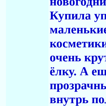
новогодни
Купила уп
маленькие
косметики
очень кру
ёлку. А е
прозрачн
внутрь п