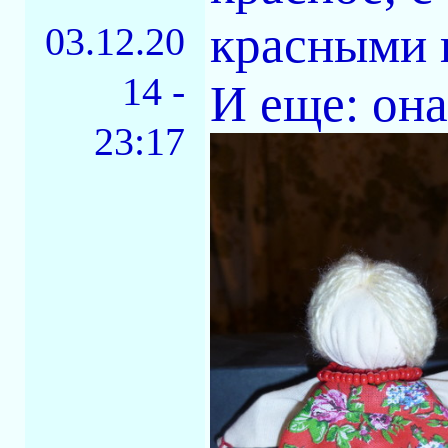
красными 
03.12.20
14 -
И еще: она
23:17