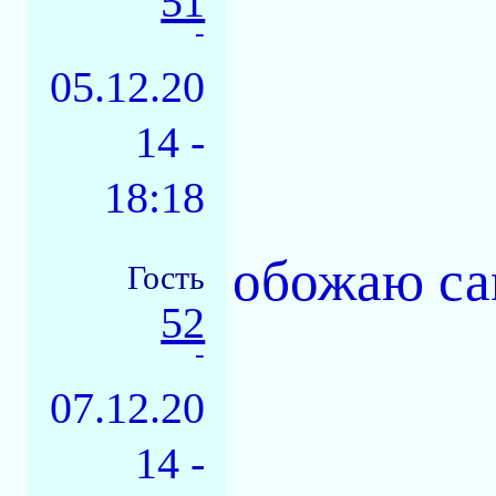
51
-
05.12.20
14 -
18:18
обожаю са
Гость
52
-
07.12.20
14 -