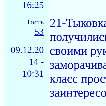
16:25
21-Тыковка
Гость
53
получились
-
своими рук
09.12.20
14 -
заморачива
10:31
класс прос
заинтересо