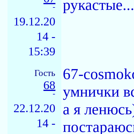
рукастые...
-
19.12.20
14 -
15:39
67-cosmoko
Гость
68
умнички вс
-
а я ленюсь
22.12.20
14 -
постараюс