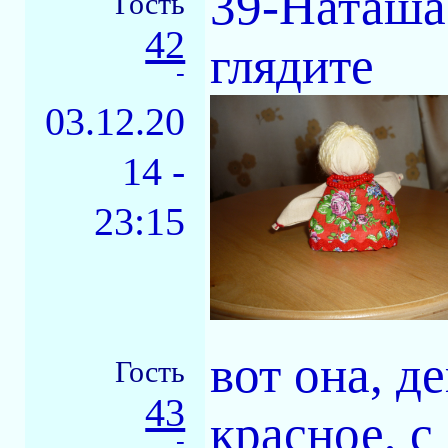
39-Наташа
Гость
42
глядите
-
03.12.20
14 -
23:15
вот она, д
Гость
43
красное, с
-