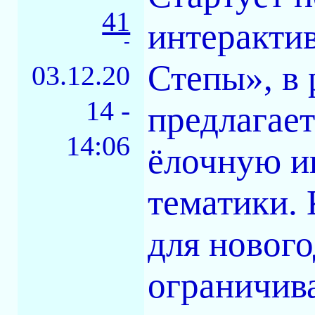
41
интеракти
-
Степы», в
03.12.20
14 -
предлагает
14:06
ёлочную и
тематики. 
для новог
ограничива