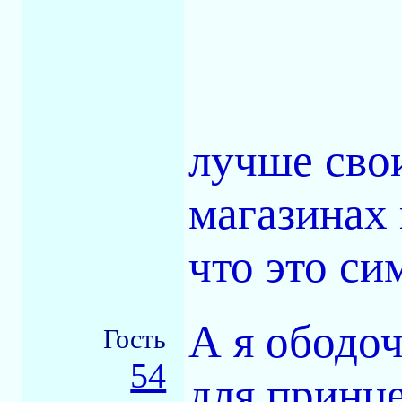
лучше свои
магазинах
что это си
А я ободо
Гость
54
для принц
-