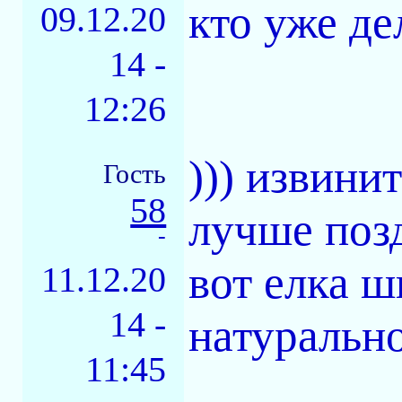
кто уже де
09.12.20
14 -
12:26
))) извини
Гость
58
лучше позд
-
вот елка ш
11.12.20
14 -
натуральн
11:45