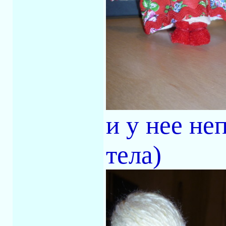
и у нее не
тела)