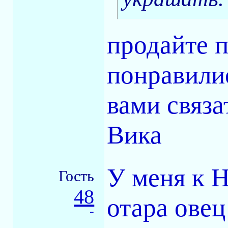
продайте п
понравилис
вами связа
Вика
У меня к Н
Гость
48
отара овец
-