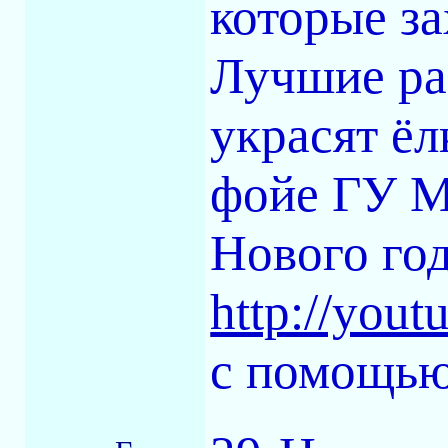
которые за
Лучшие ра
украсят ёл
фойе ГУ М
Нового го
http://you
с помощь