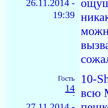
ощущ
26.11.2014 -
19:39
никак
можно
вызв
сожа
10-Sh
Гость
14
всю 
-
пешк
27.11.2014 -