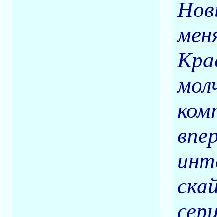
Новы
мен
Кра
мол
ком
впе
инт
ска
сер