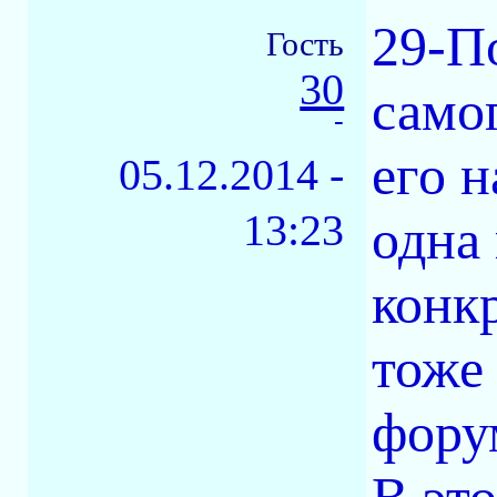
29-П
Гость
30
само
-
его 
05.12.2014 -
13:23
одна 
конк
тоже
фору