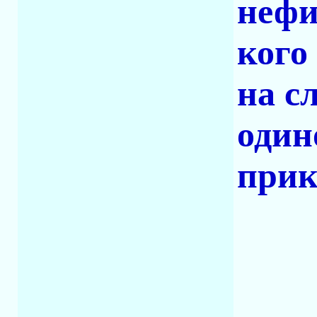
нефи
кого
на с
один
прик