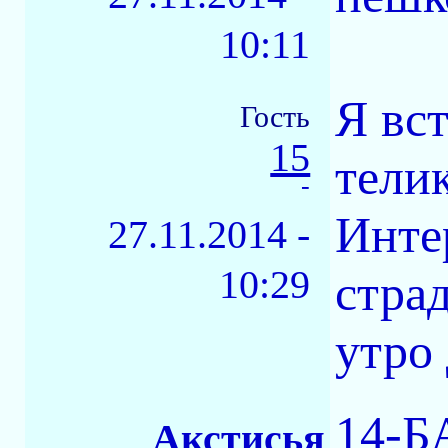
10:11
Я вст
Гость
15
тели
-
Инте
27.11.2014 -
10:29
страд
утро
14-Б
_Акстисья