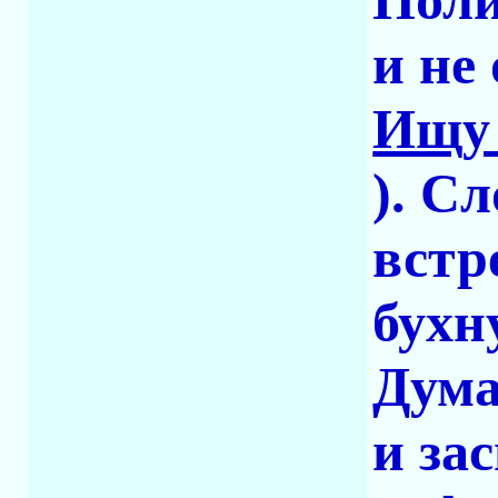
Поли
и не 
Ищу 
). С
встр
бухн
Дума
и за