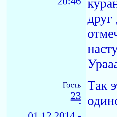
20:46
куран
друг 
отме
наст
Урааа
Так э
Гость
23
один
-
01.12.2014 -