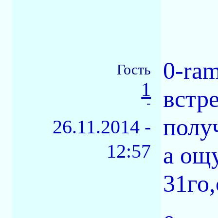
0-ram
Гость
1
встре
-
полу
26.11.2014 -
12:57
а ощ
31го,