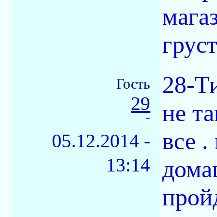
мага
грус
28-Т
Гость
29
не та
-
все .
05.12.2014 -
13:14
дома
пройд