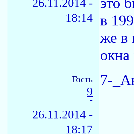
это б
26.11.2014 -
18:14
в 199
же в 
окна 
7-_А
Гость
9
-
26.11.2014 -
18:17