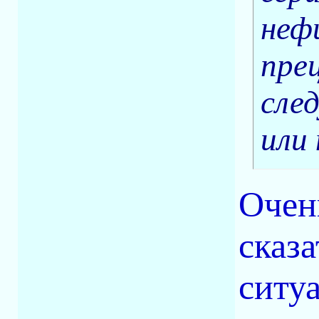
неф
пре
сле
или
Очен
сказ
ситуа