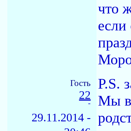
что 
если
праз
Моро
P.S. 
Гость
22
Мы в
-
родс
29.11.2014 -