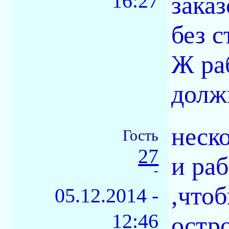
16:27
заказ
без с
Ж ра
долж
неск
Гость
27
и раб
-
,что
05.12.2014 -
12:46
остро