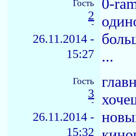
0-ram
Гость
2
одино
-
боль
26.11.2014 -
15:27
...
главн
Гость
3
хочеш
-
новы
26.11.2014 -
15:32
кино