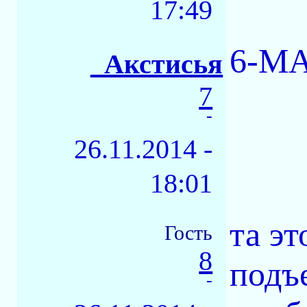
17:49
6-М
_Акстисья
7
-
26.11.2014 -
18:01
та эт
Гость
8
подъ
-