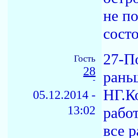
не по
сост
27-П
Гость
28
рань
-
НГ.К
05.12.2014 -
13:02
рабо
все 