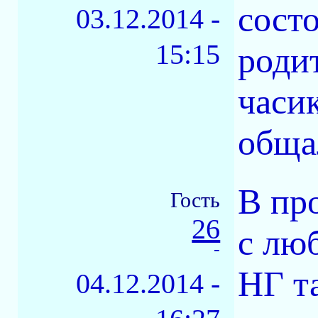
сост
03.12.2014 -
15:15
роди
часи
обща
В пр
Гость
26
с лю
-
НГ т
04.12.2014 -