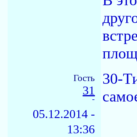
В эт
друг
встр
площ
30-Т
Гость
31
само
-
05.12.2014 -
13:36