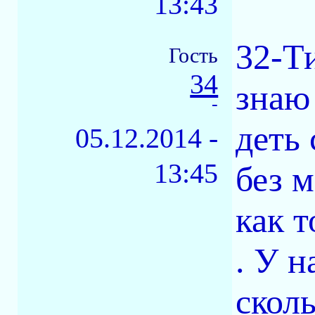
13:43
32-Ти
Гость
34
знаю
-
деть
05.12.2014 -
13:45
без м
как т
. У н
сколь