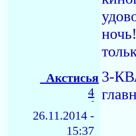
удов
ночь
тольк
3-КВ
_Акстисья
4
главн
-
26.11.2014 -
15:37