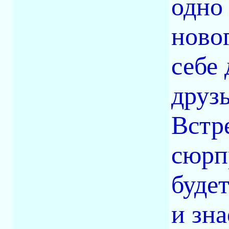
одно 
ново
себе 
друзь
Встр
сюрп
буде
и зна