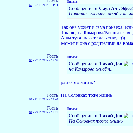
Гость
Цитата:
66
-
22.11.2014 - 14:34
Сообщение от
Саул Аль Эфес
Цитата...главное, чтобы не на
Так она может и сама понаеха, есл
Так шо, на Комарова/Ратной славы,
А вы тута пугаете девчонку. :)))
Может и она с родителями на Комар
Гость
Цитата:
67
-
22.11.2014 - 16:16
Сообщение от
Тихий Дон
на Комарова живёт...
разве это жизнь?
Гость
На Соловках тоже жизнь
68
-
22.11.2014 - 20:48
Гость
Цитата:
69
-
23.11.2014 - 11:21
Сообщение от
Тихий Дон
На Соловках тоже жизнь