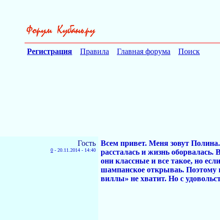
Регистрация
Правила
Главная форума
Поиск
Гость
Всем привет. Меня зовут Полина. 
0
-
20.11.2014 - 14:40
рассталась и жизнь оборвалась. В
они классные и все такое, но есл
шампанское открываь. Поэтому и
виллы» не хватит. Но с удовольс