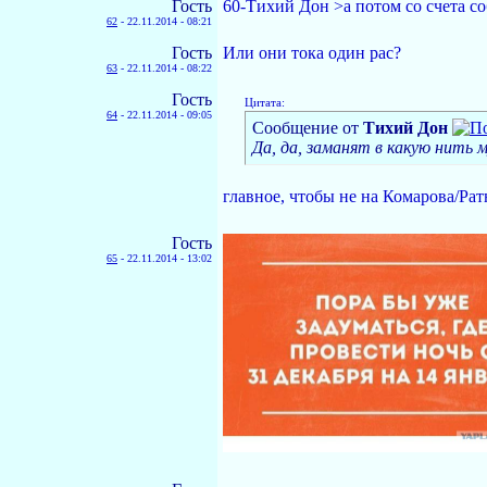
Гость
60-Тихий Дон >а потом со счета со
62
-
22.11.2014 - 08:21
Гость
Или они тока один рас?
63
-
22.11.2014 - 08:22
Гость
Цитата:
64
-
22.11.2014 - 09:05
Сообщение от
Тихий Дон
Да, да, заманят в какую нить 
главное, чтобы не на Комарова/Рат
Гость
65
-
22.11.2014 - 13:02