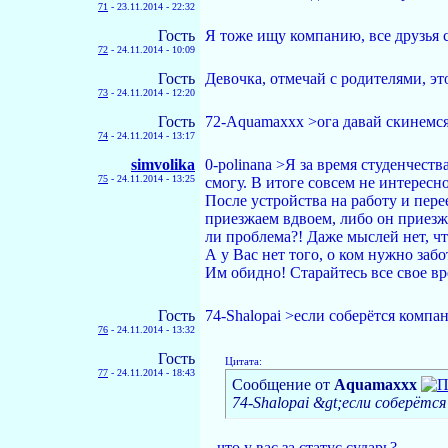
71
-
23.11.2014 - 22:32
Гость
Я тоже ищу компанию, все друзья с
72
-
24.11.2014 - 10:09
Гость
Девочка, отмечай с родителями, эт
73
-
24.11.2014 - 12:20
Гость
72-Aquamaxxx >ога давай скинемся
74
-
24.11.2014 - 13:17
simvolika
0-polinana >Я за время студенчест
75
-
24.11.2014 - 13:25
смогу. В итоге совсем не интересно
После устройства на работу и пере
приезжаем вдвоем, либо он приезжа
ли проблема?! Даже мыслей нет, чт
А у Вас нет того, о ком нужно за
Им обидно! Старайтесь все свое в
Гость
74-Shalopai >если соберётся компан
76
-
24.11.2014 - 13:32
Гость
Цитата:
77
-
24.11.2014 - 18:43
Сообщение от
Aquamaxxx
74-Shalopai &gt;если соберётс
...что у вас за статус сударь?