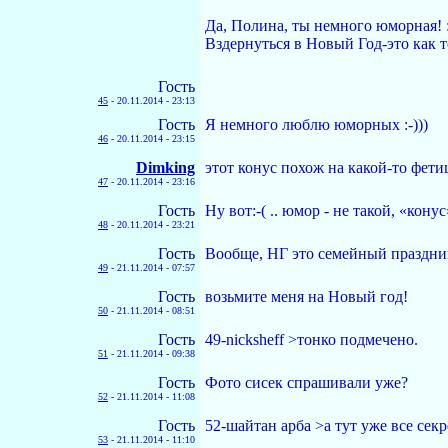
Да, Полина, ты немного юморная! :)
Вздернуться в Новый Год-это как то
Гость
45
-
20.11.2014 - 23:13
Гость
Я немного люблю юморных :-)))
46
-
20.11.2014 - 23:15
Dimking
этот конус похож на какой-то фети
47
-
20.11.2014 - 23:16
Гость
Ну вот:-( .. юмор - не такой, «конус»
48
-
20.11.2014 - 23:21
Гость
Вообще, НГ это семейный праздник
49
-
21.11.2014 - 07:57
Гость
возьмите меня на Новый год!
50
-
21.11.2014 - 08:51
Гость
49-nicksheff >тонко подмечено.
51
-
21.11.2014 - 09:38
Гость
Фото сисек спрашивали уже?
52
-
21.11.2014 - 11:08
Гость
52-шайтан арба >а тут уже все секр
53
-
21.11.2014 - 11:10