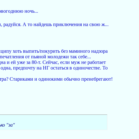
овогоднюю ночь...
и, радуйся. А то найдешь приключения на свою ж...
инципу хоть выпить/покурить без маминого надзора
впечатления от пьяной молодежи так себе...
а и ей уже за 80-т. Сейчас, если муж не работает
 одна, предпочту на НГ остаться в одиночестве. То
естра? Стариками и одинокими обычно пренебрегают!
ко "за"