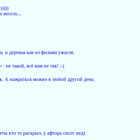
))))
 весело...
ш. и деревья как из фильма ужасов.
 - не такой, всё вам не так! :-)
. А нажраться можно в любой другой день.
еты кто то раскрыл..у афтора сисег нед)