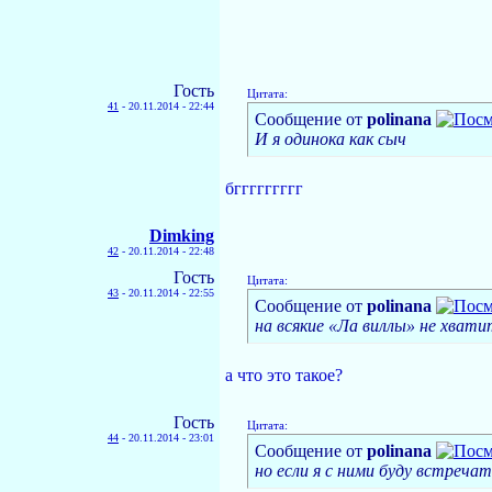
Гость
Цитата:
41
-
20.11.2014 - 22:44
Сообщение от
polinana
И я одинока как сыч
бггггггггг
Dimking
42
-
20.11.2014 - 22:48
Гость
Цитата:
43
-
20.11.2014 - 22:55
Сообщение от
polinana
на всякие «Ла виллы» не хвати
а что это такое?
Гость
Цитата:
44
-
20.11.2014 - 23:01
Сообщение от
polinana
но если я с ними буду встреча