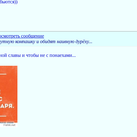
бьются))
мутную компашку и обидят наивную дурёху...
ной славы и чтобы не с понаехами...