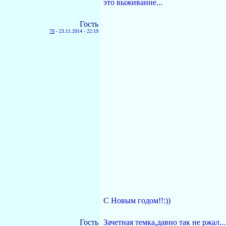
это выживание...
Гость
70
-
23.11.2014 - 22:19
С Новым годом!!:))
Гость
Зачетная темка,давно так не ржал...