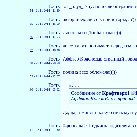
Гость
53-_блуд_ >пусть после операции
54
-
21.11.2014 - 11:20
Гость
автор поехали со мной в горы, а?))
55
-
21.11.2014 - 16:50
Гость
Лагонаки и Донбай класс)))
56
-
21.11.2014 - 17:53
Гость
девочка все понимает, перед тем ка
57
-
21.11.2014 - 18:36
Гость
Аффтар Краснодар странный город..
58
-
21.11.2014 - 20:58
Гость
полина всех обломала:))))
59
-
21.11.2014 - 22:27
Гость
Цитата:
60
-
21.11.2014 - 23:02
Сообщение от
Крафтверк1
Аффтар Краснодар странный го
Да, да, заманят в какую нить мутн
Гость
0-polinana > Подкинь родителям в
61
-
22.11.2014 - 01:30