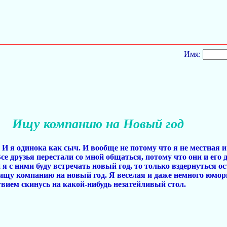
Имя:
Ищу компанию на Новый год
И я одинока как сыч. И вообще не потому что я не местная и 
се друзья перестали со мной общаться, потому что они и его 
и я с ними буду встречать новый год, то только вздернуться ос
щу компанию на новый год. Я веселая и даже немного юморна
твием скинусь на какой-нибудь незатейливый стол.