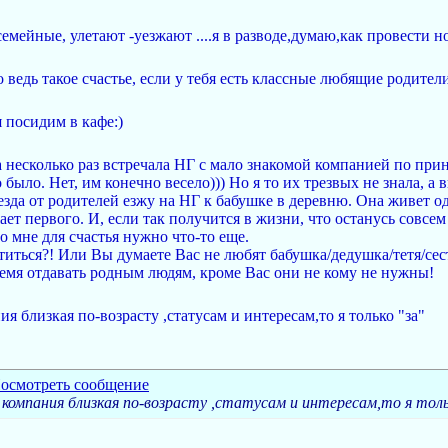
емейные, улетают -уезжают ....я в разводе,думаю,как провести н
о ведь такое счастье, если у тебя есть классные любящие родител
 посидим в кафе:)
ва несколько раз встречала НГ с мало знакомой компанией по пр
 было. Нет, им конечно весело))) Но я то их трезвых не знала, а 
езда от родителей езжу на НГ к бабушке в деревню. Она живет одн
ет первого. И, если так получится в жизни, что останусь совсем
о мне для счастья нужно что-то еще.
ботиться?! Или Вы думаете Вас не любят бабушка/дедушка/тетя/с
ремя отдавать родным людям, кроме Вас они не кому не нужны!
ия близкая по-возрасту ,статусам и интересам,то я только "за"
я компания близкая по-возрасту ,статусам и интересам,то я толь