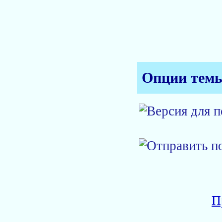
Опции тем
П