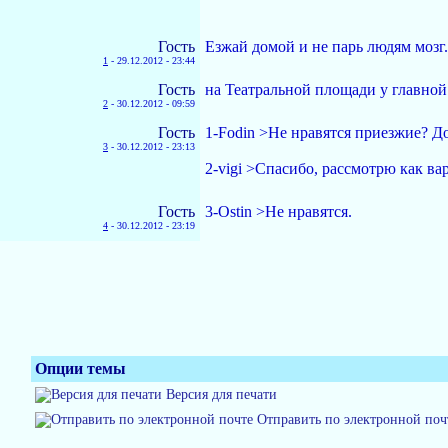
Гость
Езжай домой и не парь людям мозг.
1
-
29.12.2012 - 23:44
Гость
на Театральной площади у главной
2
-
30.12.2012 - 09:59
Гость
1-Fodin >Не нравятся приезжие? До
3
-
30.12.2012 - 23:13
2-vigi >Спасибо, рассмотрю как вар
Гость
3-Ostin >Не нравятся.
4
-
30.12.2012 - 23:19
Опции темы
Версия для печати
Отправить по электронной поч