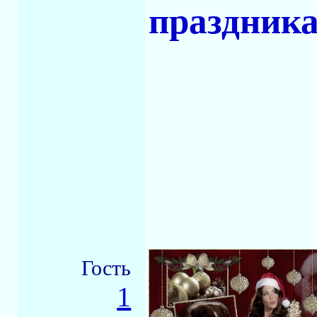
праздника
Гость
1
-