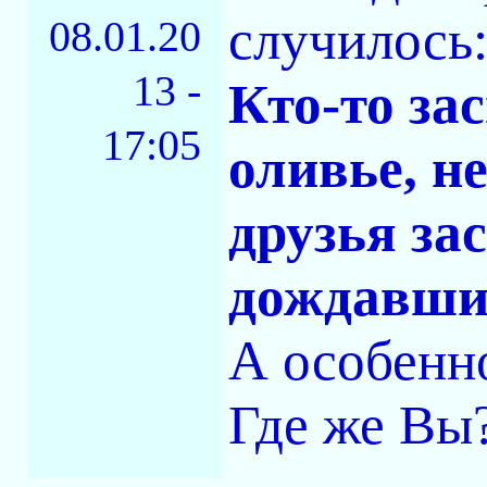
случилось
08.01.20
13 -
Кто-то за
17:05
оливье, н
друзья за
дождавшис
А особенно
Где же Вы?