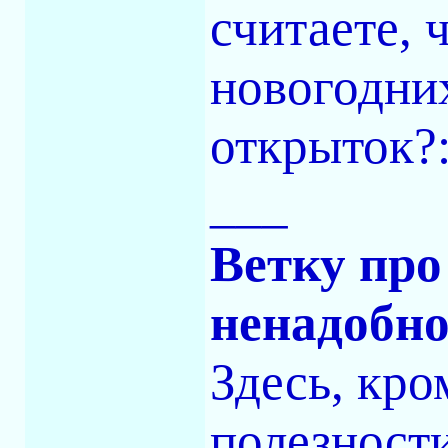
считаете, 
новогодни
открыток?:
___
Ветку про
ненадобн
Здесь, кро
полезности