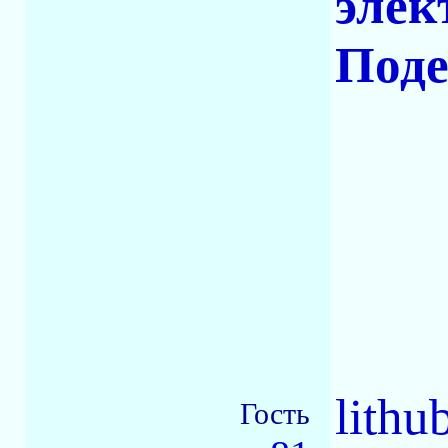
элек
Поде
lithu
Гость