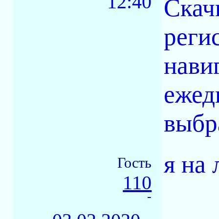
12:40
Скач
реги
нави
ежед
выбра
я на
Гость
110
-