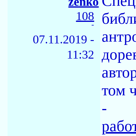
Спец
zenko
108
библ
-
антр
07.11.2019 -
доре
11:32
авто
том 
-
рабо