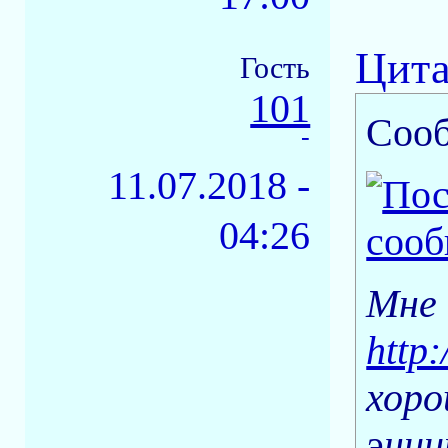
Цита
Гость
101
Соо
-
11.07.2018 -
04:26
Мне 
http:
хоро
энци