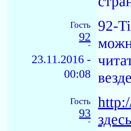
стран
92-T
Гость
92
можн
-
чита
23.11.2016 -
00:08
везд
http:
Гость
93
здес
-