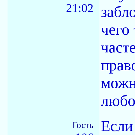
21:02
забл
чего
част
прав
можн
любо
Если
Гость