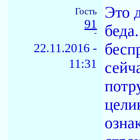
Это 
Гость
91
беда
-
бесп
22.11.2016 -
11:31
сейч
потр
цели
озна