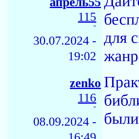
Дайт
апрель55
115
бесп
-
для 
30.07.2024 -
жанр
19:02
Прак
zenko
116
библ
-
были
08.09.2024 -
16:49