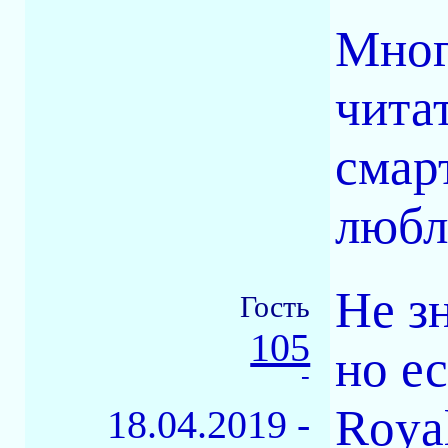
Мног
чита
смар
любл
Не з
Гость
105
но е
-
Royal
18.04.2019 -