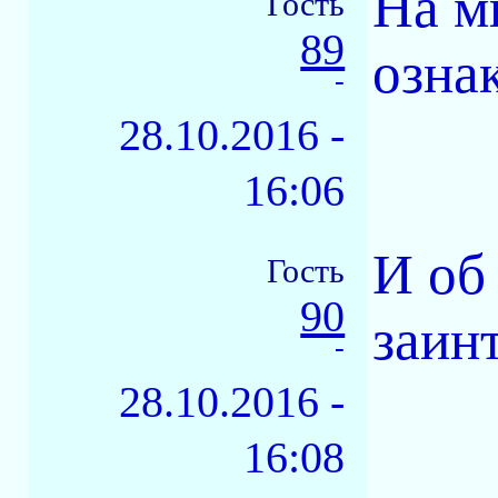
На м
Гость
89
озна
-
28.10.2016 -
16:06
И об
Гость
90
заин
-
28.10.2016 -
16:08