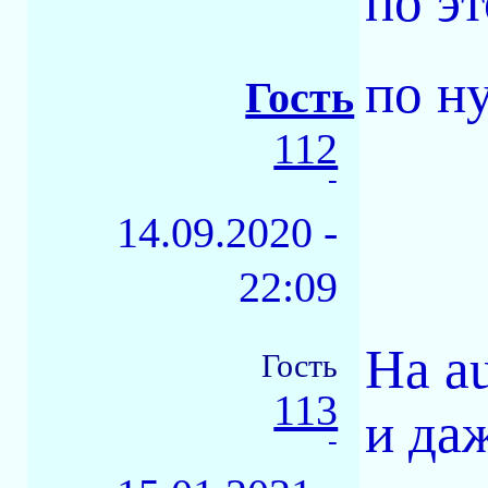
по э
по н
Гость
112
-
14.09.2020 -
22:09
На a
Гость
113
и да
-