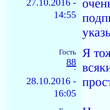
очен
27.10.2016 -
14:55
подп
указ
Я то
Гость
88
всяк
-
прос
28.10.2016 -
16:05