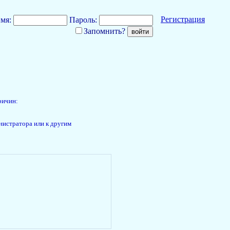
Регистрация
мя:
Пароль:
Запомнить?
ричин:
нистратора или к другим