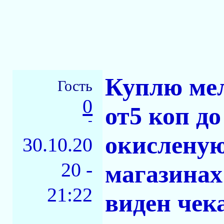
Куплю мел
Гость
0
от5 коп д
-
окисленую
30.10.20
20 -
магазина
21:22
виден чек