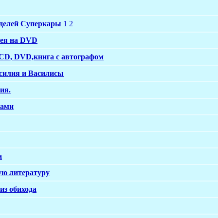
делей Суперкары
1
2
кея на DVD
CD, DVD,книга с автографом
силия и Василисы
ия.
ками
а
ую литературу
из обихода