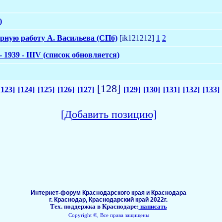
)
рную работу А. Васильева (СПб)
[ik121212]
1
2
 1939 - IIIV (список обновляется)
[128]
[123]
[124]
[125]
[126]
[127]
[129]
[130]
[131]
[132]
[133]
[Добавить позицию]
Интернет-форум Краснодарского края и Краснодара
г. Краснодар, Краснодарский край 2022г.
Тех. поддержка в Краснодаре:
написать
Copyright ©, Все права защищены