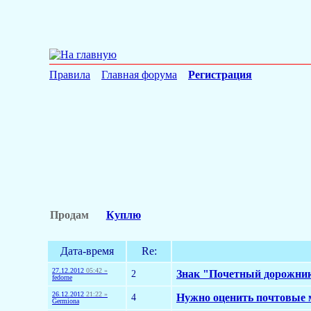
Правила
Главная форума
Регистрация
Продам
Куплю
Дата-время
Re:
27.12.2012
05:42 »
2
Знак "Почетный дорожни
fedorne
26.12.2012
21:22 »
4
Нужно оценить почтовые 
Germiona