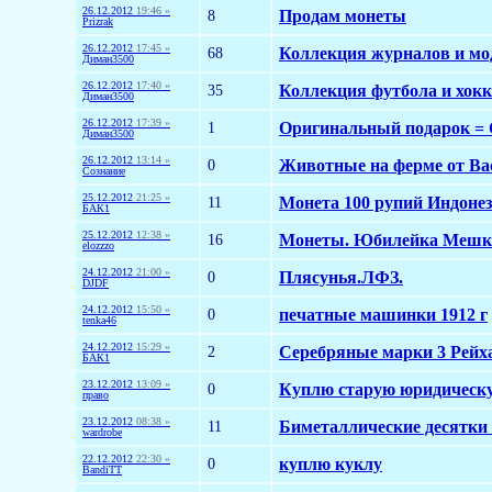
26.12.2012
19:46 »
8
Продам монеты
Prizrak
26.12.2012
17:45 »
68
Коллекция журналов и мо
Диман3500
26.12.2012
17:40 »
35
Коллекция футбола и хок
Диман3500
26.12.2012
17:39 »
1
Оригинальный подарок = 
Диман3500
26.12.2012
13:14 »
0
Животные на ферме от Ва
Сознание
25.12.2012
21:25 »
11
Монета 100 рупий Индонез
БАК1
25.12.2012
12:38 »
16
Монеты. Юбилейка Меш
elozzzo
24.12.2012
21:00 »
0
Плясунья.ЛФЗ.
DJDF
24.12.2012
15:50 »
0
печатные машинки 1912 г
tenka46
24.12.2012
15:29 »
2
Серебряные марки 3 Рейх
БАК1
23.12.2012
13:09 »
0
Куплю старую юридическ
право
23.12.2012
08:38 »
11
Биметаллические десятки 
wardrobe
22.12.2012
22:30 »
0
куплю куклу
BandiTT