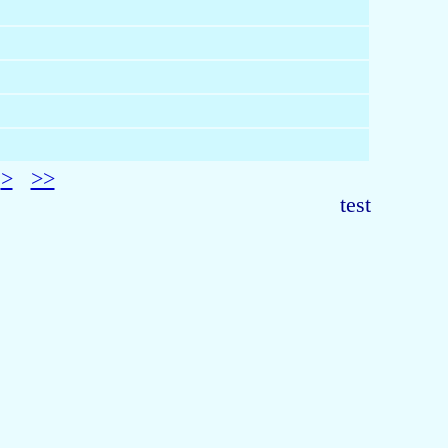
>
>>
test