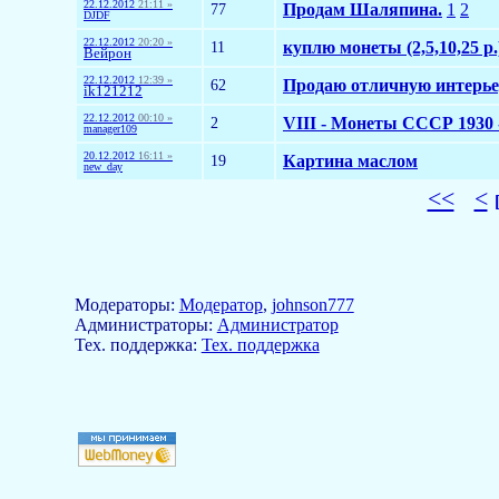
22.12.2012
21:11 »
77
Продам Шаляпина.
1
2
DJDF
22.12.2012
20:20 »
11
куплю монеты (2,5,10,25 р.
Вейрон
22.12.2012
12:39 »
62
Продаю отличную интерье
ik121212
22.12.2012
00:10 »
2
VIII - Монеты СССР 1930 -
manager109
20.12.2012
16:11 »
19
Картина маслом
new_day
<<
<
Модераторы:
Модератор
,
johnson777
Aдминистраторы:
Администратор
Тех. поддержка:
Тех. поддержка