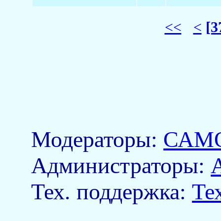
<<
<
[3
Модераторы:
САМ
Aдминистраторы:
Тех. поддержка:
Те