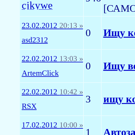
cjkywe
[САМ
23.02.2012
20:13 »
0
Ищу ко
asd2312
22.02.2012
13:03 »
0
Ищу во
ArtemClick
22.02.2012
10:42 »
3
ищу ко
RSX
17.02.2012
10:00 »
1
Автоз