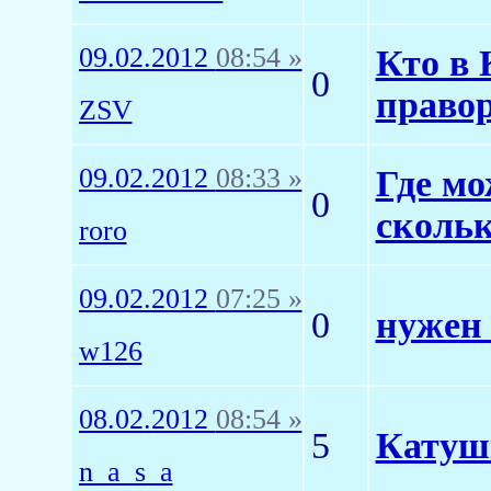
09.02.2012
08:54 »
Кто в 
0
право
ZSV
09.02.2012
08:33 »
Где мо
0
скольк
roro
09.02.2012
07:25 »
0
нужен 
w126
08.02.2012
08:54 »
5
Катуш
n_a_s_a