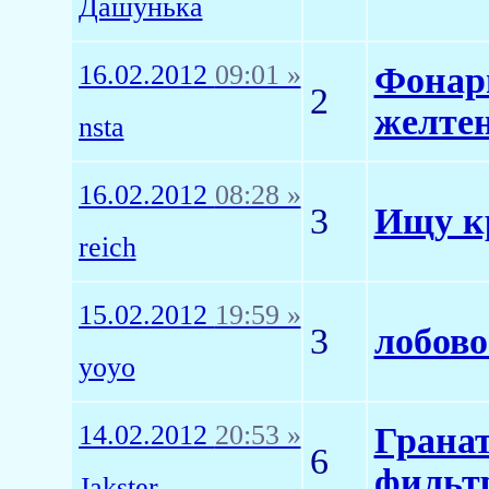
Дашунька
16.02.2012
09:01 »
Фонарь
2
желте
nsta
16.02.2012
08:28 »
3
Ищу кр
reich
15.02.2012
19:59 »
3
лобово
yoyo
14.02.2012
20:53 »
Грана
6
фильт
Jakster