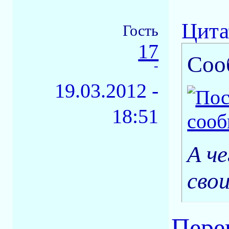
Цита
Гость
17
Соо
-
19.03.2012 -
18:51
А ч
сво
Перев