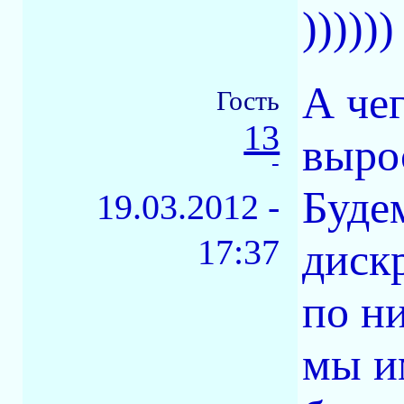
))))))
А че
Гость
13
выро
-
Буде
19.03.2012 -
17:37
диск
по н
мы и