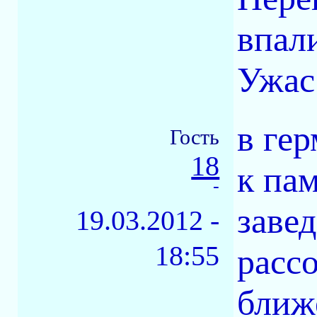
впал
Ужас
в ге
Гость
18
к пам
-
заве
19.03.2012 -
18:55
расс
ближ