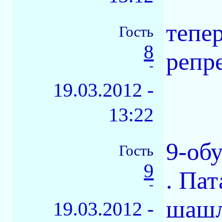
тепе
Гость
8
репр
-
19.03.2012 -
13:22
9-об
Гость
9
. Пат
-
шаш
19.03.2012 -