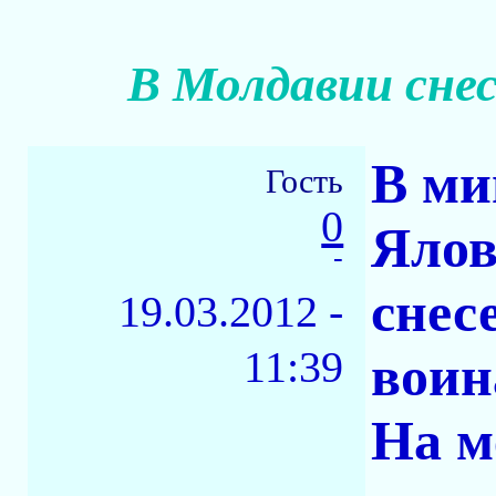
В Молдавии сне
В ми
Гость
0
Ялов
-
снес
19.03.2012 -
11:39
воин
На м