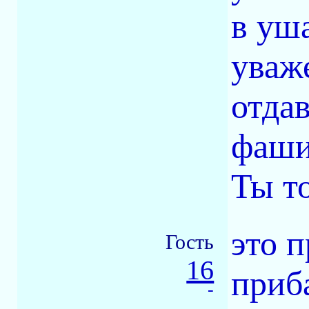
в уша
уваж
отда
фаши
Ты т
это 
Гость
16
приб
-