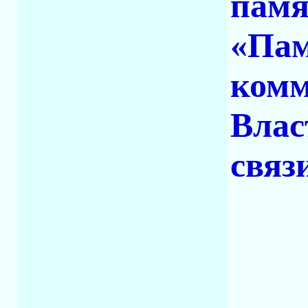
памя
«Пам
комм
Влас
связ