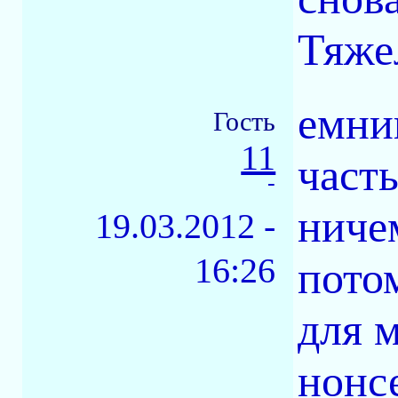
Тяжел
емни
Гость
11
част
-
ниче
19.03.2012 -
16:26
пото
для 
нонс