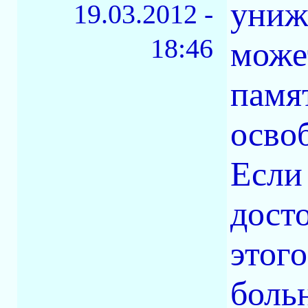
униж
19.03.2012 -
18:46
может
памя
осво
Если
дост
этог
боль