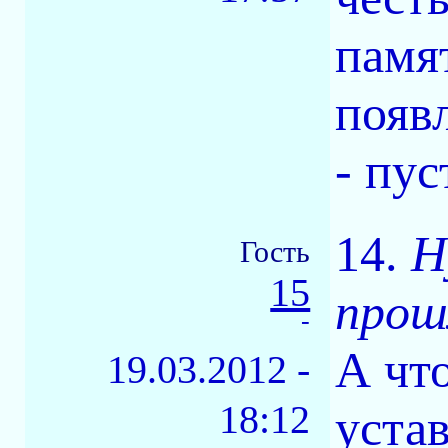
памя
появ
- пус
14.
Н
Гость
15
прош
-
А что
19.03.2012 -
18:12
уста