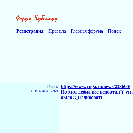
Регистрация
Правила
Главная форума
Поиск
Гость
https://www.yuga.ru/news/438696/
0
-
16.01.2019 - 17:28
Но этот дебил все испортил))) уг
было?!)) Идиоооот!