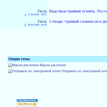
Гость
Надо было трамвай угонять. Это г
1
-
17.01.2019 - 19:57
Гость
1-Акира >трамвай сложнее.он в де
2
-
18.01.2019 - 16:53
Опции темы
Версия для печати
Отправить по электронной поч