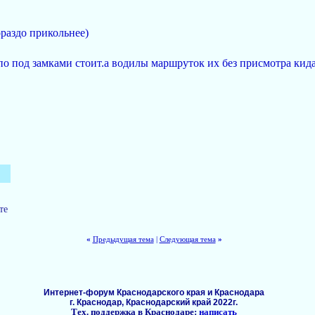
ораздо прикольнее)
по под замками стоит.а водилы маршруток их без присмотра кида
те
«
Предыдущая тема
|
Следующая тема
»
Интернет-форум Краснодарского края и Краснодара
г. Краснодар, Краснодарский край 2022г.
Тех. поддержка в Краснодаре:
написать