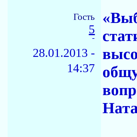
«Выб
Гость
5
стат
-
высо
28.01.2013 -
14:37
общу
вопр
Ната