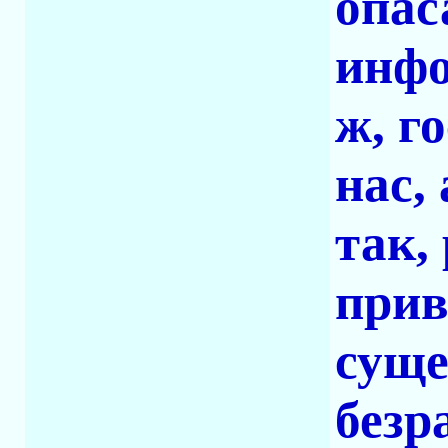
опас
инфо
ж, г
нас,
так,
прив
суще
безр