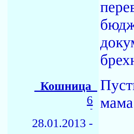
пере
бюдж
доку
брех
Пуст
_Кошница_
6
мама
-
28.01.2013 -