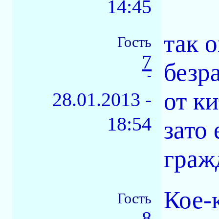
14:45
так о
Гость
7
безр
-
от к
28.01.2013 -
18:54
зато
граж
Кое-
Гость
8