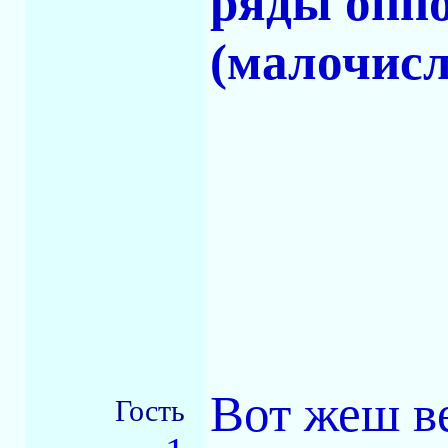
ряды опп
(малочис
Вот жеш ве
Гость