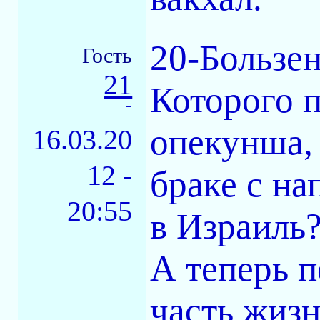
20-Бользен
Гость
21
Которого п
-
опекунша,
16.03.20
12 -
браке с на
20:55
в Израиль
А теперь 
часть жизн