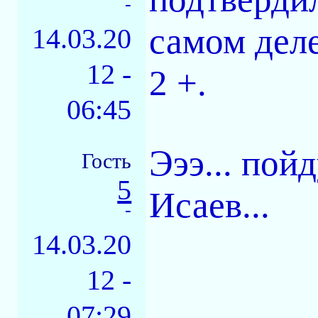
-
самом дел
14.03.20
12 -
2 +.
06:45
Эээ... пой
Гость
5
Исаев...
-
14.03.20
12 -
07:29