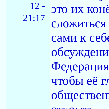
12 -
это их кон
21:17
сложиться 
сами к себ
обсуждения
Федераци
чтобы её г
общественн