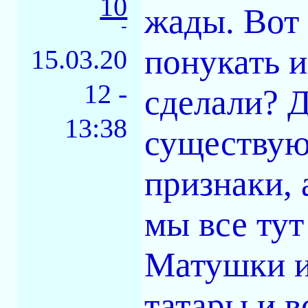
10
жады. Вот 
-
понукать и
15.03.20
12 -
сделали? 
13:38
существую
признаки, 
мы все тут
Матушки и
татары и в