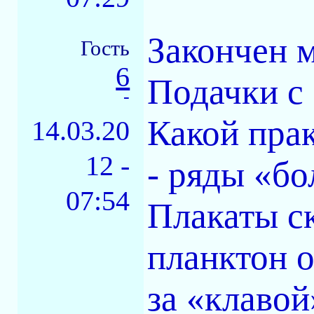
Закончен 
Гость
6
Подачки с
-
Какой пра
14.03.20
12 -
- ряды «б
07:54
Плакаты с
планктон о
за «клаво