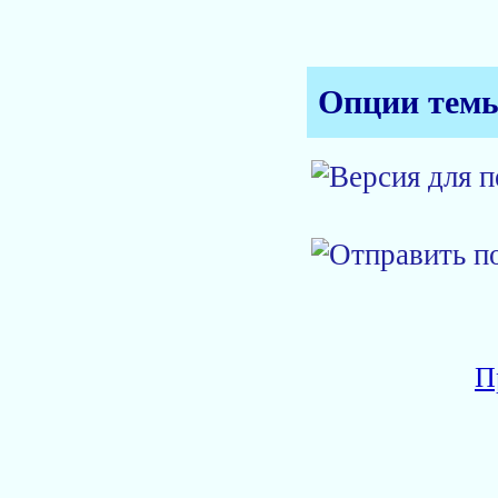
Опции тем
П