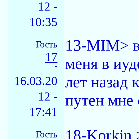
12 -
10:35
13-MIM> во
Гость
17
меня в иуд
-
лет назад 
16.03.20
12 -
путен мне 
17:41
18-Korkin 
Гость