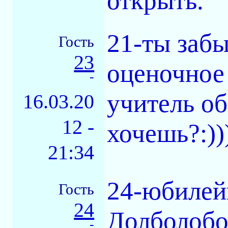
открыть.
21-ты забы
Гость
23
оценочное 
-
учитель о
16.03.20
12 -
хочешь?:))
21:34
24-юбилей
Гость
24
Долболобо
-