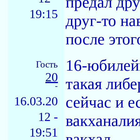
предал дру
19:15
друг-то на
после этог
16-юбилей
Гость
20
такая либе
-
сейчас и е
16.03.20
12 -
вакханалия
19:51
вакхал.