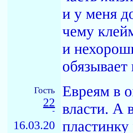
и у меня д
чему клей
и нехорош
обязывает 
Евреям в о
Гость
22
власти. А 
-
пластинку
16.03.20