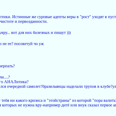
тики. Истинные же суровые адепты веры в "рост" уходят в пусто
чистоте и первозданности.
ру... вот для них болезных и пишут )))
ли не ее? посоветуй чо уж
 черпать?
и....?
ного АНАЛитика?
бился очередной самолет?бразильянцы наделали трупов в клубе?у
тебя ни какого кризиса и "этойстраны" из которой "пора валить
я которых не нужна вру-например дитё или внук сказал первое агу