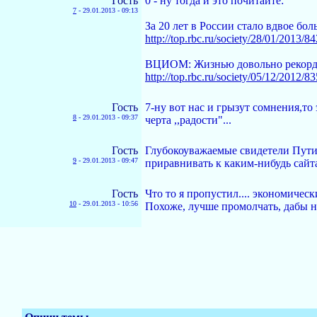
Гость
0 - ну тогда и это почитайте:
7
-
29.01.2013 - 09:13
За 20 лет в России стало вдвое бо
http://top.rbc.ru/society/28/01/2013/8
ВЦИОМ: Жизнью довольно рекордн
http://top.rbc.ru/society/05/12/2012/8
Гость
7-ну вот нас и грызут сомнения,то 
8
-
29.01.2013 - 09:37
черта ,,радости"...
Гость
Глубокоуважаемые свидетели Путин
9
-
29.01.2013 - 09:47
приравнивать к каким-нибудь сайт
Гость
Что то я пропустил.... экономическ
10
-
29.01.2013 - 10:56
Похоже, лучше промолчать, дабы н