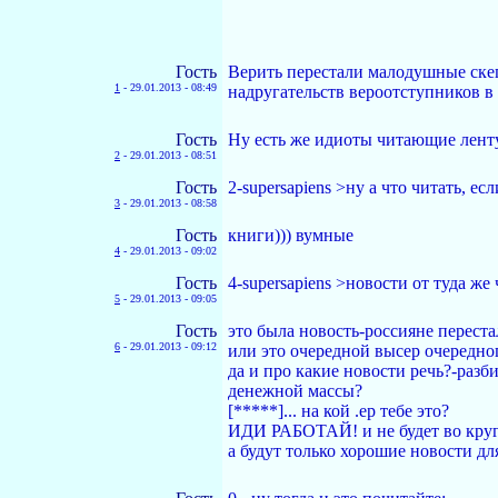
Гость
Верить перестали малодушные скеп
1
-
29.01.2013 - 08:49
надругательств вероотступников в 
Гость
Ну есть же идиоты читающие лентув
2
-
29.01.2013 - 08:51
Гость
2-supersapiens >ну а что читать, ес
3
-
29.01.2013 - 08:58
Гость
книги))) вумные
4
-
29.01.2013 - 09:02
Гость
4-supersapiens >новости от туда же
5
-
29.01.2013 - 09:05
Гость
это была новость-россияне перестал
6
-
29.01.2013 - 09:12
или это очередной высер очеред
да и про какие новости речь?-раз
денежной массы?
[*****]... на кой .ер тебе это?
ИДИ РАБОТАЙ! и не будет во круг 
а будут только хорошие новости дл