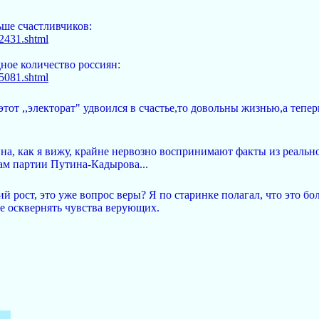
льше счастливчиков:
42431.shtml
ое количество россиян:
35081.shtml
этот ,,электорат" удвоился в счастье,то довольны жизнью,а тепер
а, как я вижу, крайне нервозно воспринимают факты из реальн
ам партии Путина-Кадырова...
ий рост, это уже вопрос веры? Я по старинке полагал, что это бо
е осквернять чувства верующих.