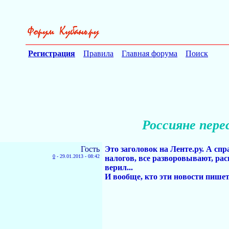
Регистрация
Правила
Главная форума
Поиск
Россияне пере
Гость
Это заголовок на Ленте.ру. А спр
0
-
29.01.2013 - 08:42
налогов, все разворовывают, расп
верил...
И вообще, кто эти новости пише