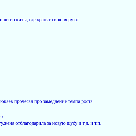
ши и скиты, где хранят свою веру от
люкаев прочесал про замедление темпа роста
"!
,жена отблагодарила за новую шубу и т.д. и т.п.