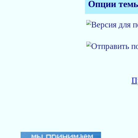
Опции тем
П