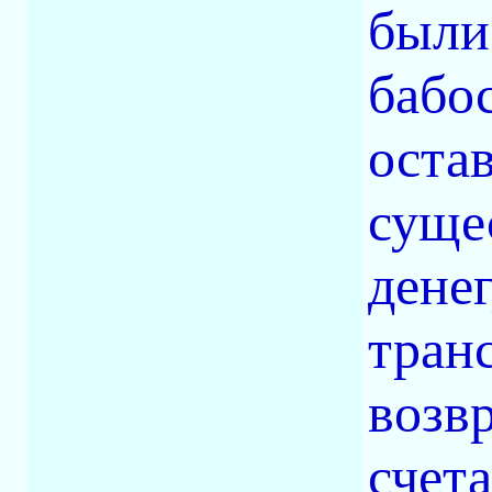
были
бабо
оста
суще
дене
тран
возв
счет