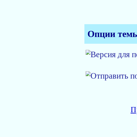
Опции тем
П