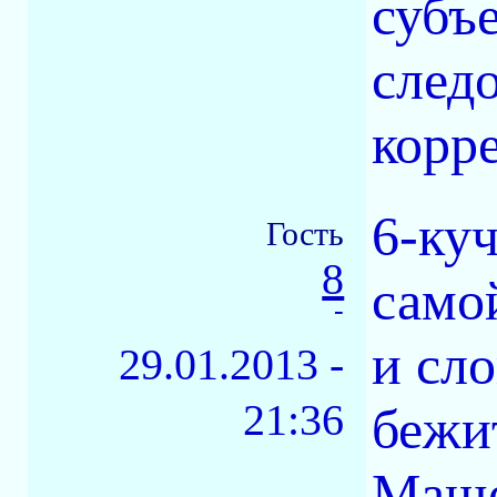
субъ
след
корр
6-ку
Гость
8
само
-
и сл
29.01.2013 -
21:36
бежи
Маше