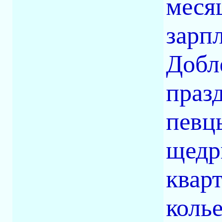
меся
зарп
Добл
праз
певц
щедр
квар
колье