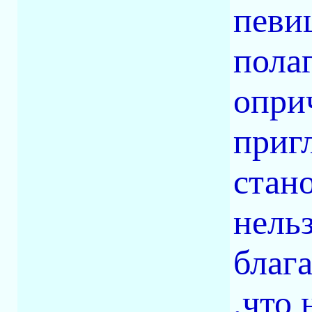
певи
пола
опри
приг
стан
нельз
благ
,что