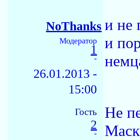
и не 
NoThanks
и по
Модератор
1
немц
-
26.01.2013 -
15:00
Не п
Гость
2
Маск
-