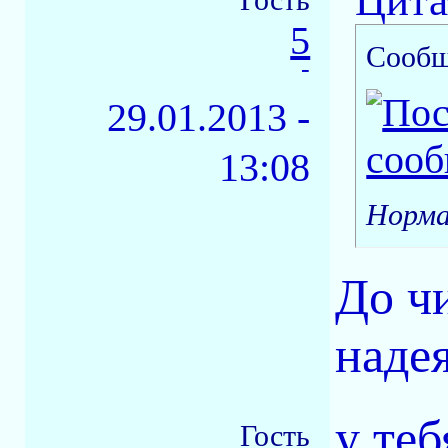
Цита
5
Сообщ
-
29.01.2013 -
13:08
Норма
До ч
наде
у теб
Гость