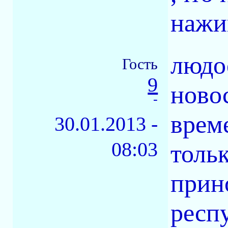
нажи
людо
Гость
9
ново
-
врем
30.01.2013 -
08:03
толь
прин
респ