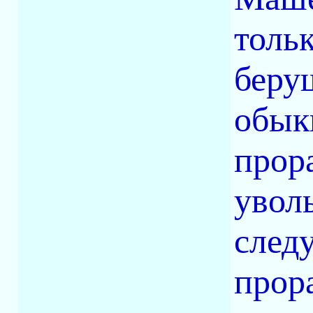
тольк
беру
обык
прор
увол
след
прор