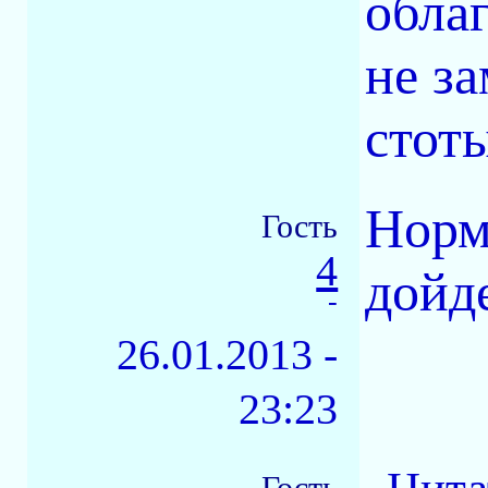
обла
не з
стот
Норм
Гость
4
дойде
-
26.01.2013 -
23:23
Гость