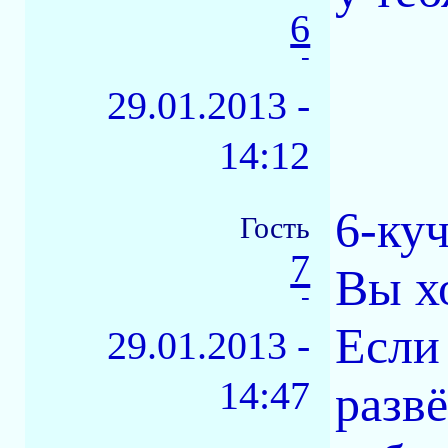
6
-
29.01.2013 -
14:12
6-куч
Гость
7
Вы х
-
Если
29.01.2013 -
14:47
разв