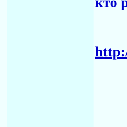
кто 
http: