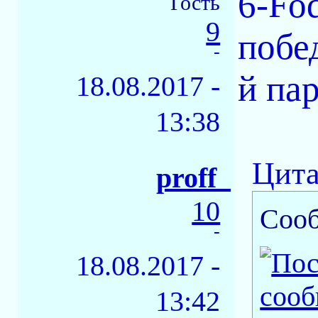
6-Fod
Гость
9
побе
-
й пар
18.08.2017 -
13:38
Цита
proff_
10
Соо
-
18.08.2017 -
13:42