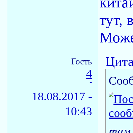
кита
тут, 
Может
Цита
Гость
4
Соо
-
18.08.2017 -
10:43
там 