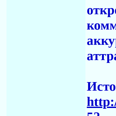
откр
комм
акку
аттр
Исто
http: