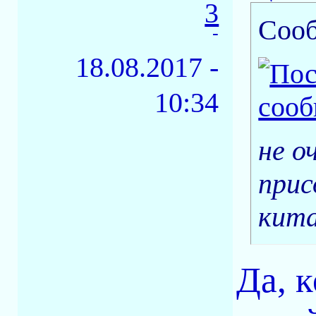
3
Соо
-
18.08.2017 -
10:34
не о
прис
кита
Да, 