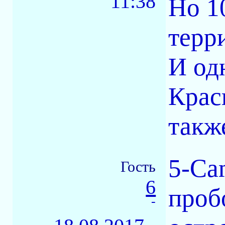
11:38
Но 1
терр
И од
Крас
такж
5-Ca
Гость
6
проб
-