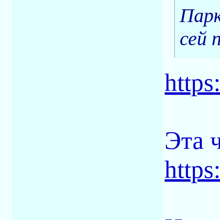
Парк
сей 
http
Эта 
http