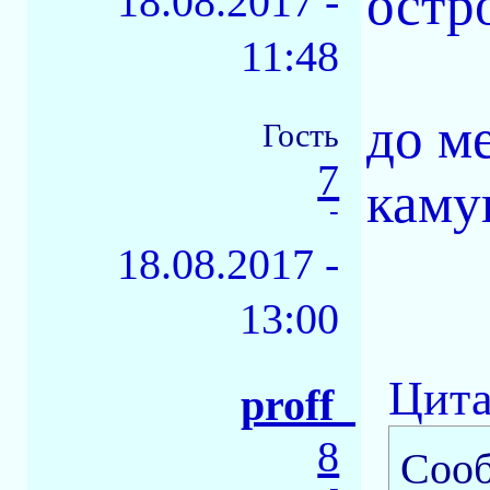
остро
18.08.2017 -
11:48
до м
Гость
7
каму
-
18.08.2017 -
13:00
Цита
proff_
8
Соо
-