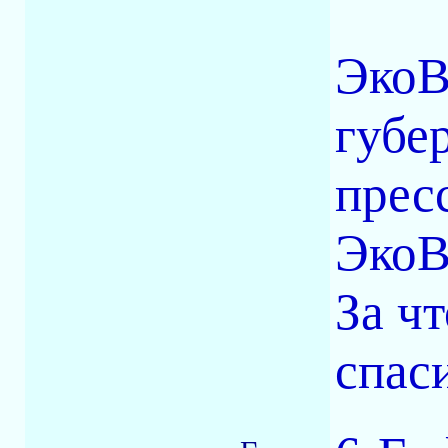
ЭкоВ
губе
прес
ЭкоВ
За ч
спас