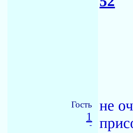
52
не о
Гость
1
присо
-