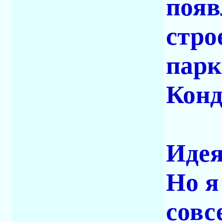
появ
стро
парк
Конд
Идея
Но я
совс