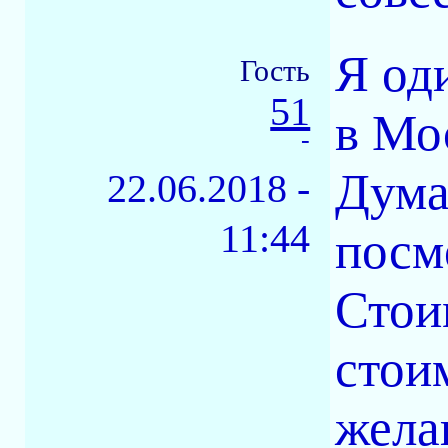
Я од
Гость
51
в Мо
-
Дума
22.06.2018 -
11:44
посм
Стои
стои
жела