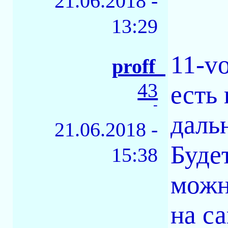
21.06.2018 -
13:29
11-v
proff_
43
есть
-
даль
21.06.2018 -
Буде
15:38
можн
на с