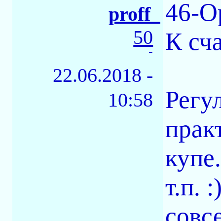
46-О
proff_
50
К сч
-
22.06.2018 -
Регу
10:58
прак
купе
т.п. 
совсе