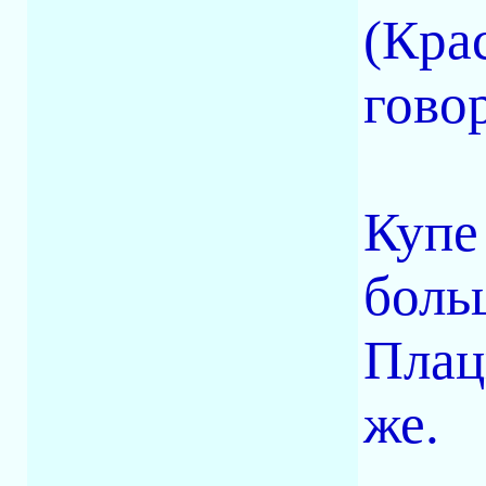
(Кра
гово
Купе 
боль
Плацк
же.