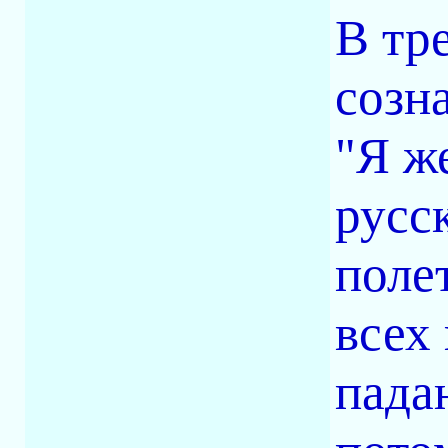
В тр
созн
"Я ж
русс
поле
всех
пада