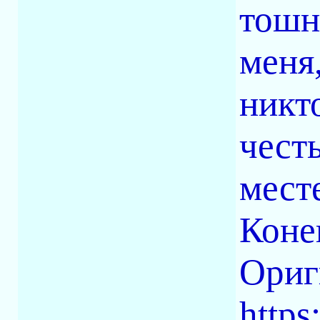
тошн
меня,
никт
чест
месте
Коне
Ориг
https