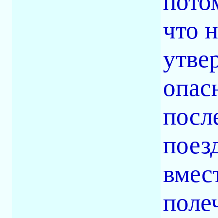
потом
что 
утве
опас
посл
поез
вмест
поле