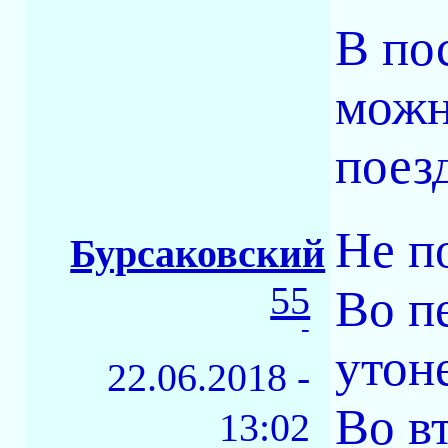
В по
можн
поезд
Не п
Бурсаковский
55
Во п
-
утоне
22.06.2018 -
Во в
13:02