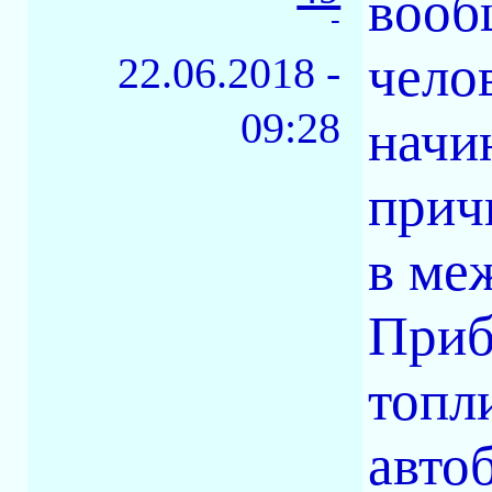
вооб
-
чело
22.06.2018 -
09:28
начи
прич
в ме
Приб
топли
авто