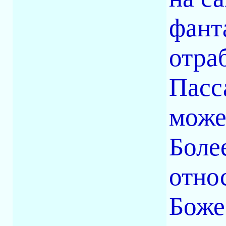
фант
отра
Пасс
може
Боле
отно
Боже