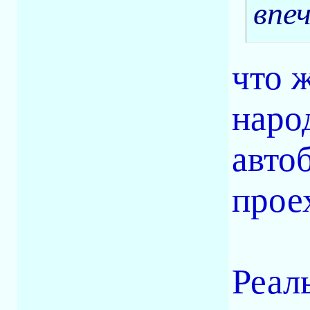
впе
что ж
наро
авто
прое
Реал