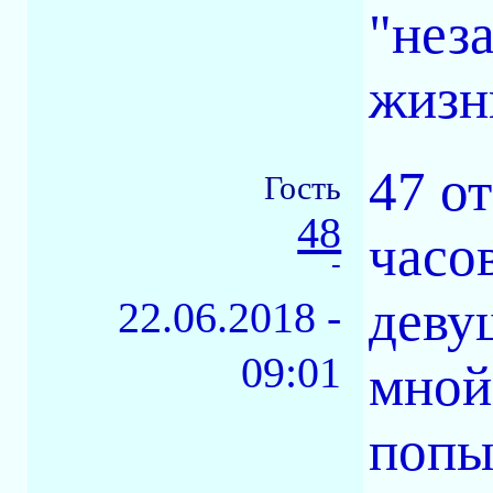
"нез
жизнь
47 от
Гость
48
часо
-
деву
22.06.2018 -
09:01
мной,
попы