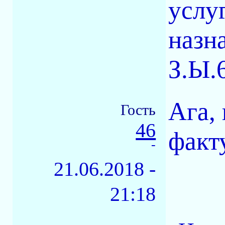
услу
назн
З.Ы.
Ага,
Гость
46
факту
-
21.06.2018 -
21:18