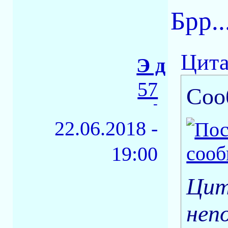
Брр..
Цита
Э д
57
Соо
-
22.06.2018 -
19:00
Цит
неп