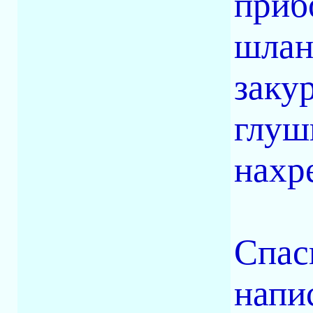
приб
шлан
заку
глуши
нахр
Спас
напи