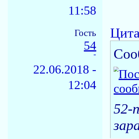
11:58
Цита
Гость
54
Соо
-
22.06.2018 -
12:04
52-n
зар