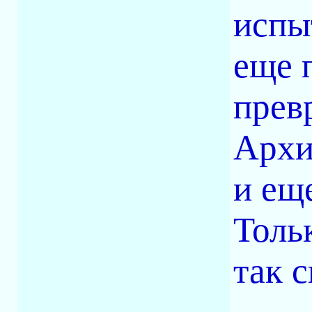
испы
еще 
превр
Архи
и ещ
Толь
так с