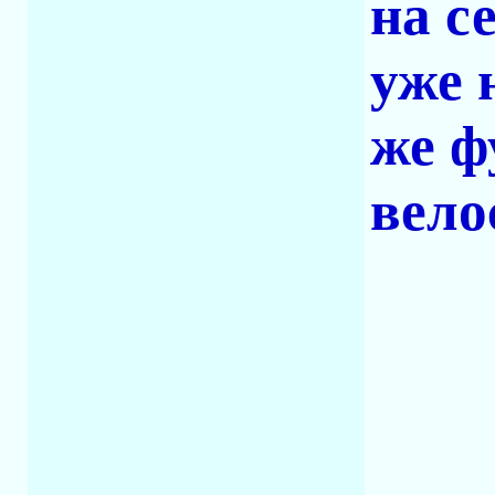
на с
уже 
же ф
вело