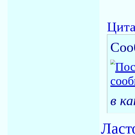
Цита
Соо
в ка
Ласто