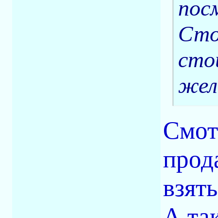
пос
Сто
сто
жел
Смот
прод
взять
А та