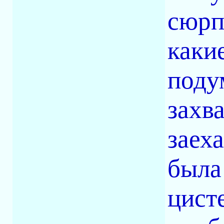
сюрп
какие
поду
захва
заех
была
цист