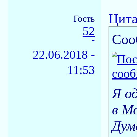
Цита
Гость
52
Соо
-
22.06.2018 -
11:53
Я о
в М
Дум