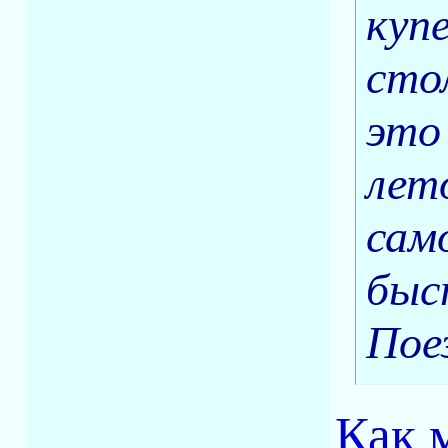
куп
сто
это
лет
сам
быст
Поез
Как 