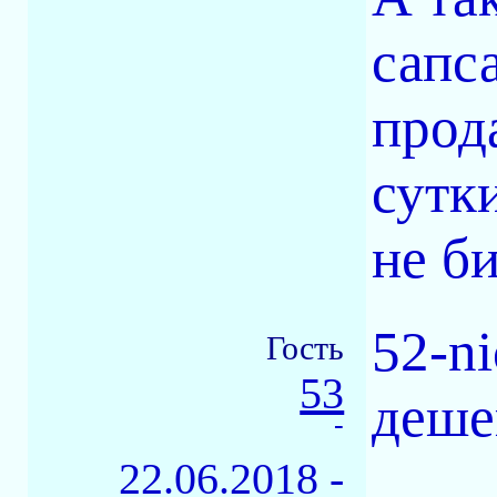
сапс
прод
сутк
не би
52-ni
Гость
53
деше
-
22.06.2018 -