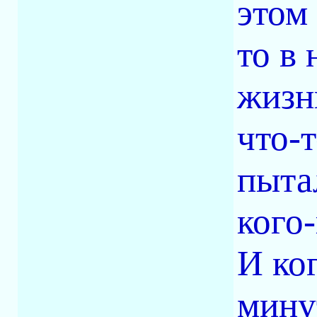
этом 
то в
жизни
что-
пыта
кого
И ко
мину