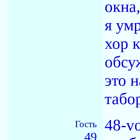
окна,
я умр
хор 
обсу
это 
табо
48-v
Гость
49