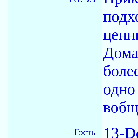
подх
ценн
Дома
более
одно 
вобщ
13-D
Гость