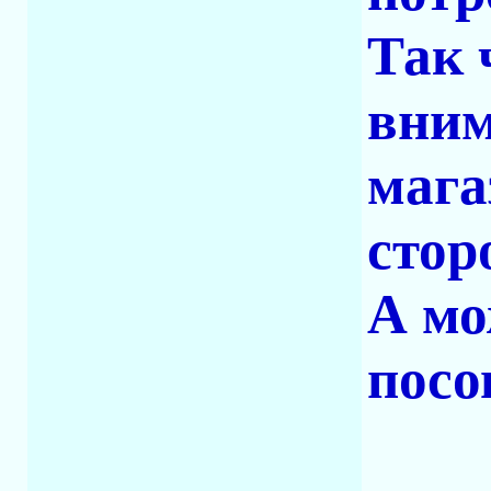
Так 
вним
мага
стор
А мо
посо