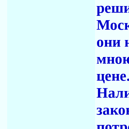
реши
Моск
они 
мною
цене
Нали
зако
потр