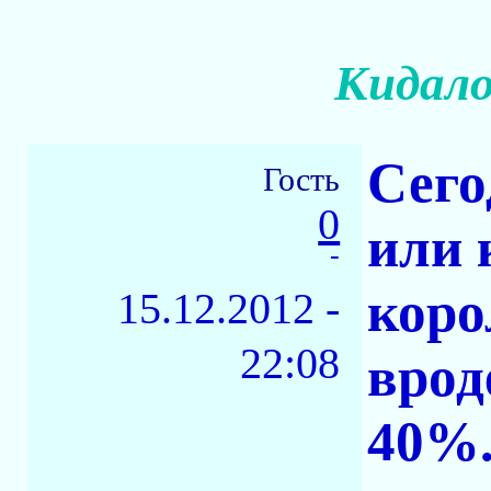
Кидало
Сего
Гость
0
или 
-
коро
15.12.2012 -
22:08
врод
40%