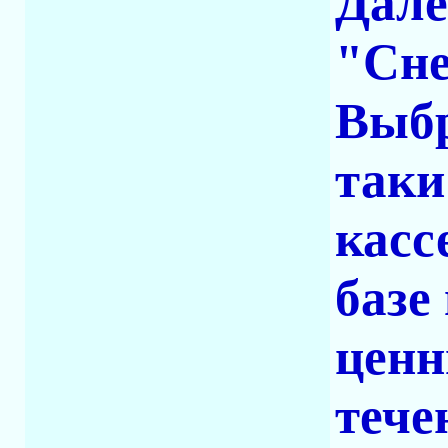
Дале
"Сне
Выбр
таки
касс
базе
ценн
тече