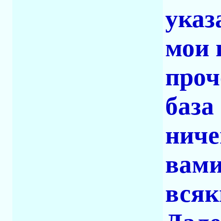
указ
мои 
проч
база
ниче
вами
всяк