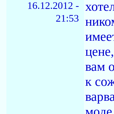
хотел
16.12.2012 -
21:53
нико
имее
цене
вам 
к со
варв
моде,