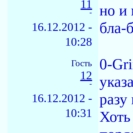
11
но и 
-
бла-б
16.12.2012 -
10:28
0-Gr
Гость
12
указ
-
разу 
16.12.2012 -
10:31
Хоть