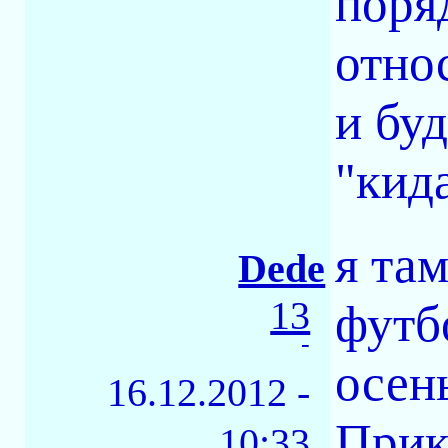
поряд
отно
и бу
"кида
я там
Dede
13
футб
-
осен
16.12.2012 -
Прик
10:33