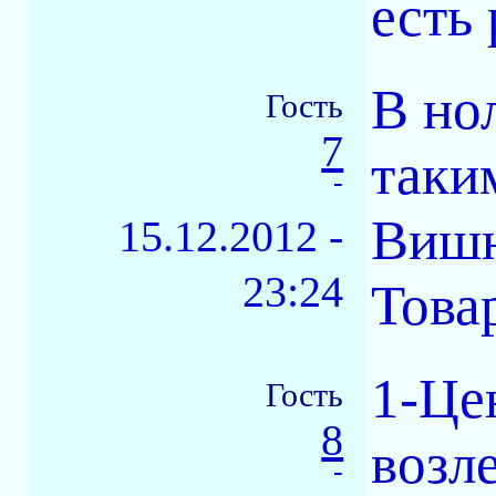
есть 
В нол
Гость
7
таки
-
Вишн
15.12.2012 -
23:24
Това
1-Це
Гость
8
возл
-