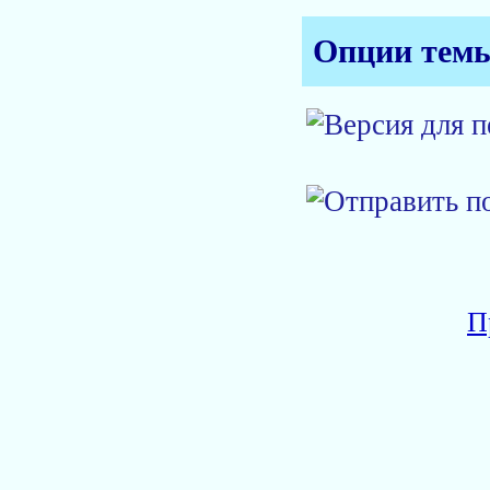
Опции тем
П