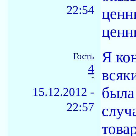
22:54
ценн
ценн
Я ко
Гость
4
всяк
-
была
15.12.2012 -
22:57
случ
това