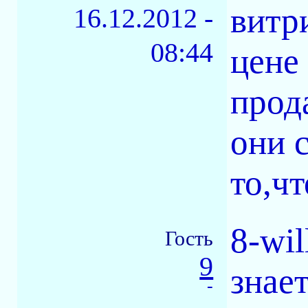
витр
16.12.2012 -
08:44
цене
прод
они 
то,чт
8-wi
Гость
9
знае
-