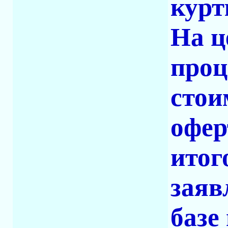
курт
На ц
проц
стои
офер
итог
заяв
базе