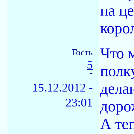
на ц
корол
Что 
Гость
5
полку
-
дела
15.12.2012 -
23:01
доро
А те