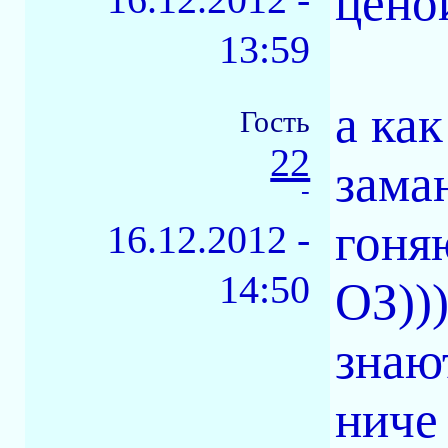
цено
13:59
а ка
Гость
22
зама
-
гоня
16.12.2012 -
14:50
ОЗ))
знаю
ниче