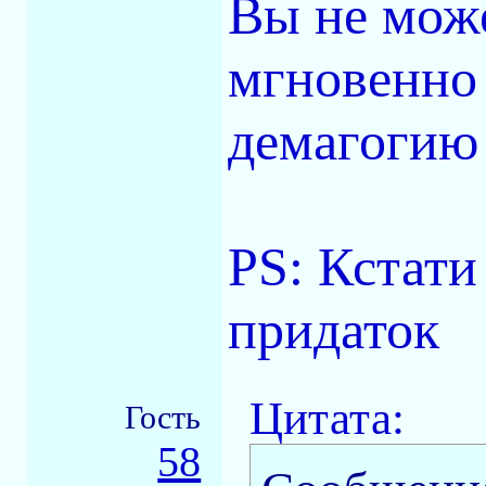
Вы не може
мгновенно
демагогию
PS: Кстати
придаток
Цитата:
Гость
58