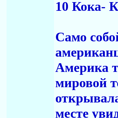
10 Кока- 
Само собо
американц
Америка т
мировой т
открывала
месте уви