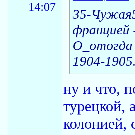
14:07
35-Чужая5
францией 
О_отогда 
1904-1905
ну и что, 
турецкой, 
колонией,