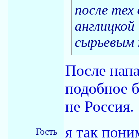
после тех
англицкой 
сырьевым
После напа
подобное б
не Россия.
я так пони
Гость