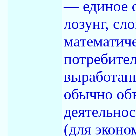
— единое о
лозунг, сло
математиче
потребите
выработанн
обычно об
деятельно
(для эконо