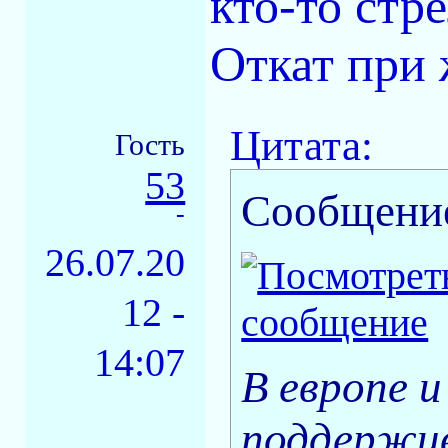
кто-то стре
Откат при
Цитата:
Гость
53
Сообщени
-
26.07.20
12 -
14:07
В европе 
поддержив