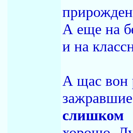
прирожден
А еще на 
и на класс
А щас вон 
зажравшие
слишком
хорошо. Л