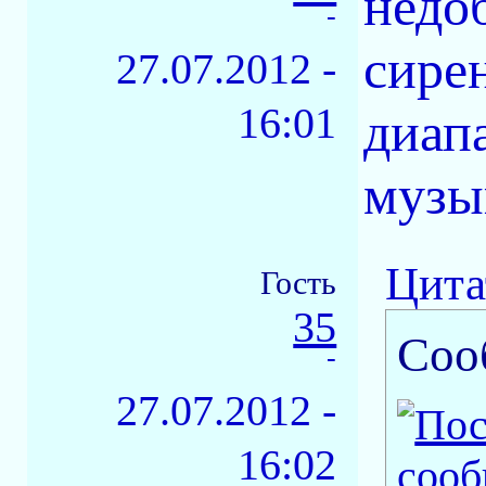
недоб
-
сире
27.07.2012 -
16:01
диап
музы
Цита
Гость
35
Соо
-
27.07.2012 -
16:02