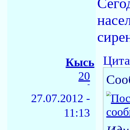
Сего
насе
сире
Цита
Кысь
20
Соо
-
27.07.2012 -
11:13