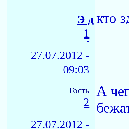
кто з
Э д
1
-
27.07.2012 -
09:03
А че
Гость
2
бежа
-
27.07.2012 -