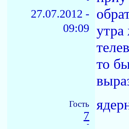
обрат
27.07.2012 -
09:09
утра 
телев
то б
выра
ядер
Гость
7
-