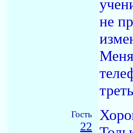
учен
не пр
изме
Меня
теле
треть
Хоро
Гость
22
Толь