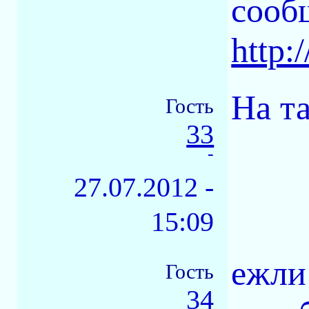
сооб
http:
На т
Гость
33
-
27.07.2012 -
15:09
ежли
Гость
34