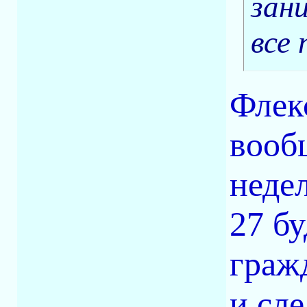
зан
все 
Флек
вооб
неде
27 бу
граж
и сле