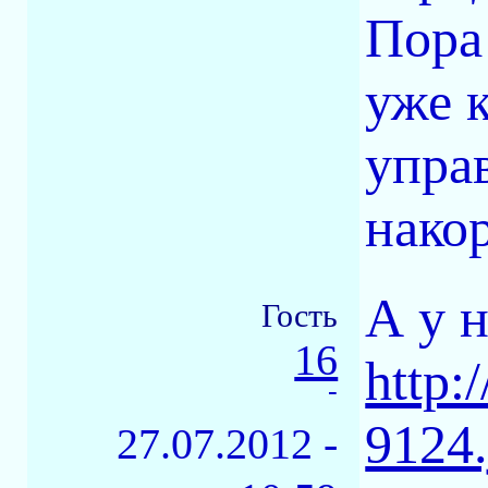
Пора 
уже 
упра
нако
А у 
Гость
16
http:
-
9124.
27.07.2012 -