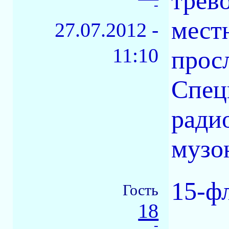
трев
-
местн
27.07.2012 -
11:10
прос
Спец
ради
музо
15-ф
Гость
18
-