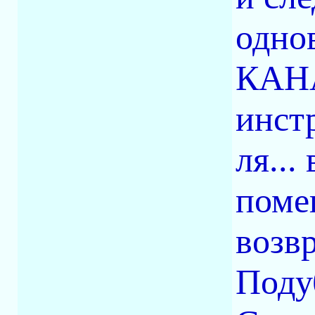
одно
КАНА
инстр
ля...
поме
возв
Поду