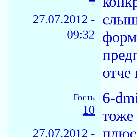
конк
-
слыш
27.07.2012 -
09:32
форм
пред
отче
6-dm
Гость
10
тоже 
-
плюс
27.07.2012 -