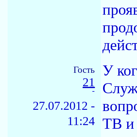
проя
прод
дейс
У ког
Гость
21
Служ
-
вопр
27.07.2012 -
11:24
ТВ и