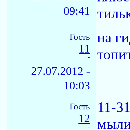
09:41
тильк
на г
Гость
11
топи
-
27.07.2012 -
10:03
11-3
Гость
12
мыли
-