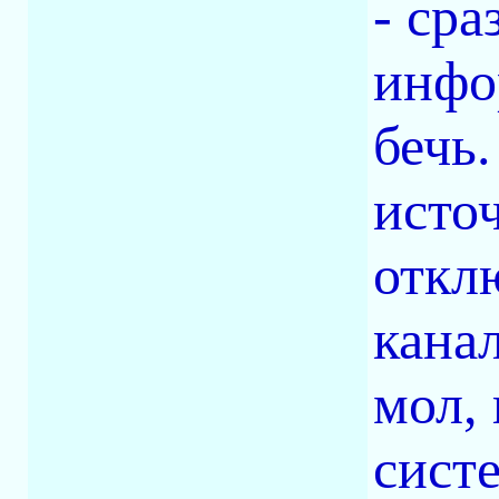
- ср
инфо
бечь
исто
откл
кана
мол,
сист