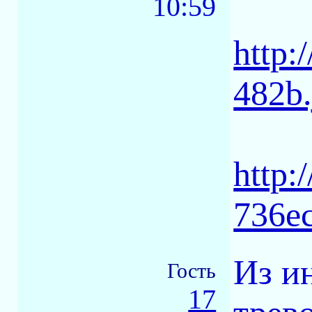
10:59
http:
482b.
http:
736ec
Из и
Гость
17