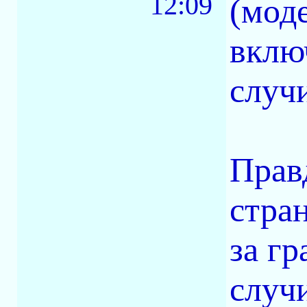
12:09
(мод
вклю
случ
Прав
стран
за г
случ