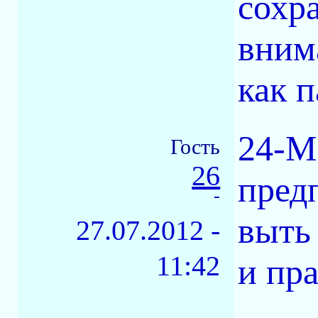
сохр
вним
как 
24-Me
Гость
26
пред
-
выть
27.07.2012 -
11:42
и пр