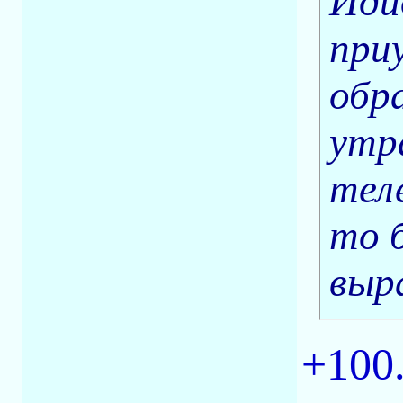
Иди
при
обра
утра
тел
то 
выр
+100