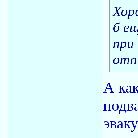
Хор
б е
при
отпи
А ка
подва
эваку