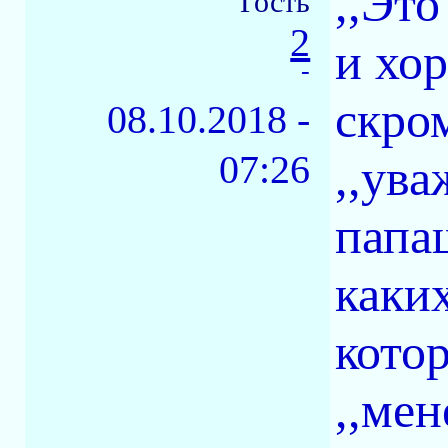
,,Это
Гость
2
и хо
-
скро
08.10.2018 -
07:26
,,ув
папа
каких
кото
,,мен