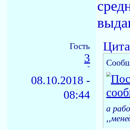
сред
выда
Цита
Гость
3
Сообщ
-
08.10.2018 -
08:44
а раб
,,мен