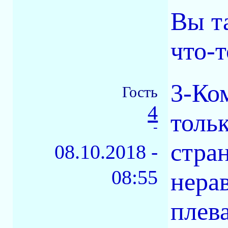
Вы та
что-т
3-Ко
Гость
4
толь
-
стран
08.10.2018 -
08:55
нерав
плева