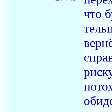
что б
тель
верн
спра
риску
пото
обид