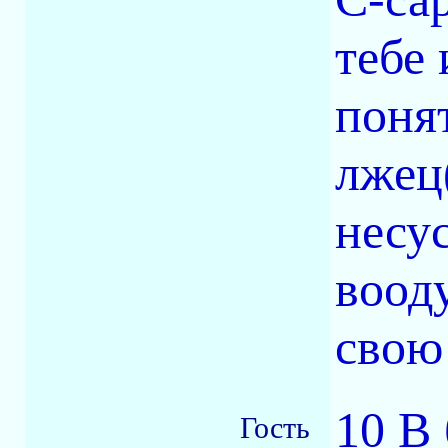
тебе 
поня
лжец
несу
воод
свою
10 В
Гость