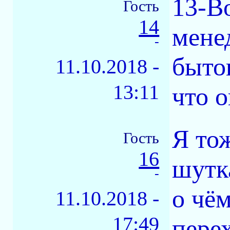
13-В
Гость
14
мене
-
бытов
11.10.2018 -
13:11
что 
Я тож
Гость
16
шутк
-
о чём
11.10.2018 -
17:49
пере