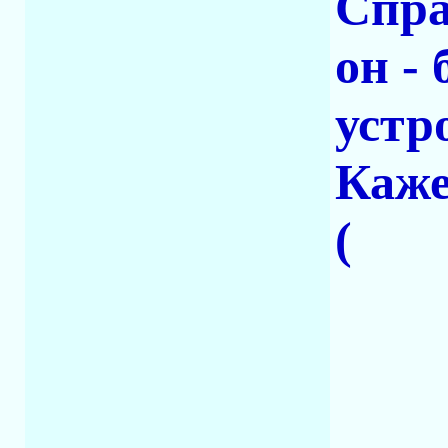
Спра
он -
устр
Каже
(