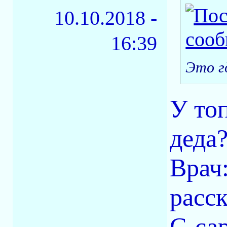
10.10.2018 -
16:39
Это г
У то
деда
Врач
расс
С-сар