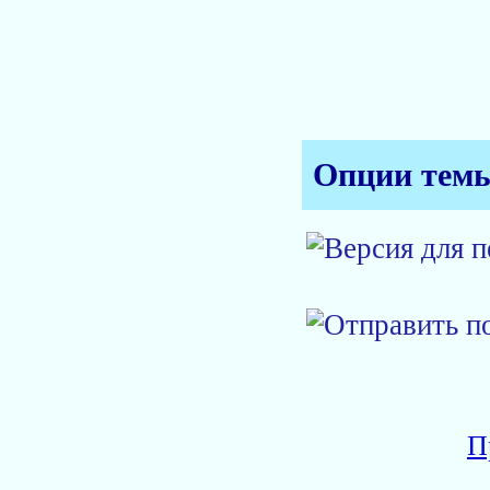
Опции тем
П