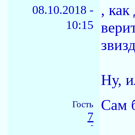
, как
08.10.2018 -
10:15
вери
звизд
Ну, и
Сам 
Гость
7
-