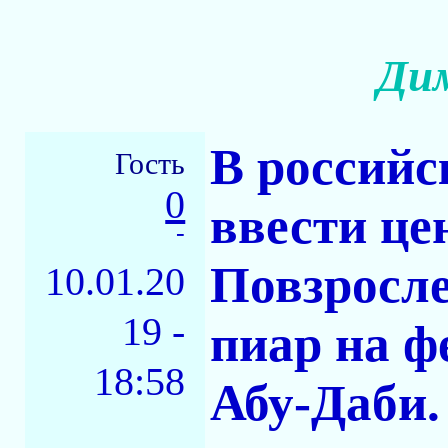
Дим
В россий
Гость
0
ввести це
-
Повзросле
10.01.20
19 -
пиар на ф
18:58
Абу-Даби.