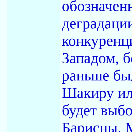
обозначенн
деградаци
конкуренц
Западом, б
раньше был
Шакиру или
будет выб
Барисны. 