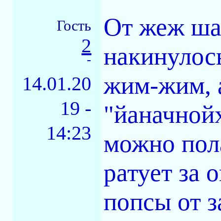
От жеж ша
Гость
2
накинулось
-
жим-жим, 
14.01.20
19 -
"йаначнойх
14:23
можно пол
ратует за 
попсы от з