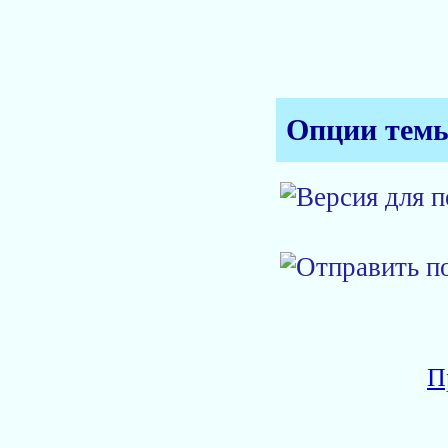
Опции тем
П