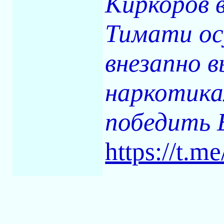
Киркоров 
Тимати ос
внезапно 
наркотикам
победить Б
https://t.m