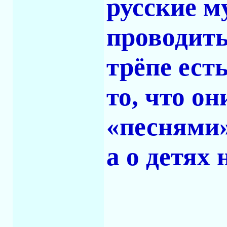
русские м
проводить,
трёпе ест
то, что о
«песнями»
а о детях