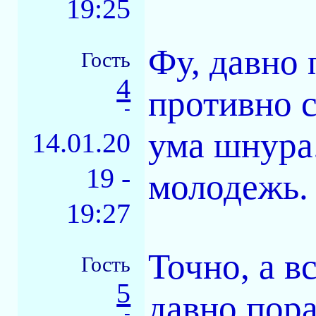
19:25
Фу, давно 
Гость
4
противно 
-
ума шнура
14.01.20
19 -
молодежь. 
19:27
Точно, а в
Гость
5
давно пора
-