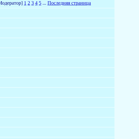
Модератор]
1
2
3
4
5
...
Последняя страница