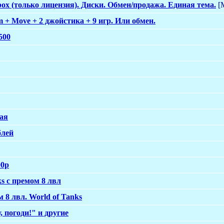
ox (только лицензия). Диски. Обмен/продажа. Единая тема.
[
+ Move + 2 джойстика + 9 игр. Или обмен.
500
лая
блей
00p
s с премом 8 лвл
 8 лвл. World of Tanks
 погоди!" и другие