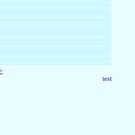
>
test