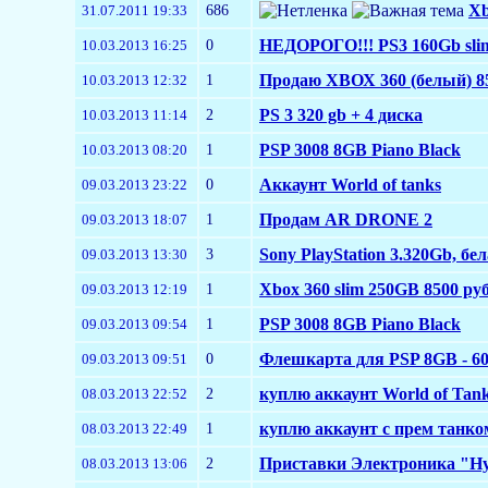
686
Xb
31.07.2011 19:33
0
НЕДОРОГО!!! PS3 160Gb slim 
10.03.2013 16:25
1
Продаю ХВОХ 360 (белый) 8
10.03.2013 12:32
2
PS 3 320 gb + 4 диска
10.03.2013 11:14
1
PSP 3008 8GB Piano Black
10.03.2013 08:20
0
Aккаунт World of tanks
09.03.2013 23:22
1
Продам AR DRONE 2
09.03.2013 18:07
3
Sony PlayStation 3.320Gb, бе
09.03.2013 13:30
1
Xbox 360 slim 250GB 8500 ру
09.03.2013 12:19
1
PSP 3008 8GB Piano Black
09.03.2013 09:54
0
Флешкарта для PSP 8GB - 6
09.03.2013 09:51
2
куплю аккаунт World of Tank
08.03.2013 22:52
1
куплю аккаунт с прем танком
08.03.2013 22:49
2
Приставки Электроника "Ну,
08.03.2013 13:06