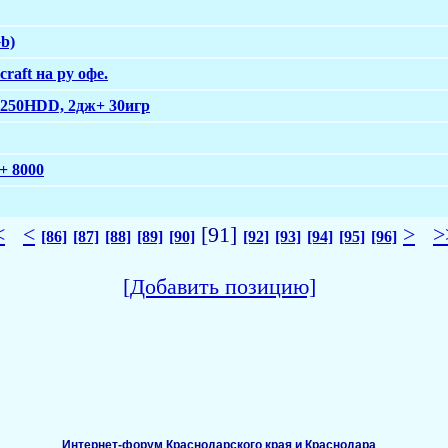
Gb)
raft на ру офе.
+ 250HDD, 2дж+ 30игр
 + 8000
<
<
[91]
>
>
[86]
[87]
[88]
[89]
[90]
[92]
[93]
[94]
[95]
[96]
[Добавить позицию]
Интернет-форум Краснодарского края и Краснодара