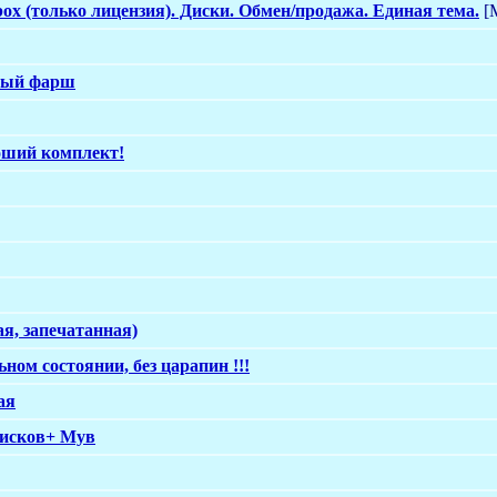
ox (только лицензия). Диски. Обмен/продажа. Единая тема.
[
ный фарш
роший комплект!
вая, запечатанная)
ном состоянии, без царапин !!!
ая
 дисков+ Мув