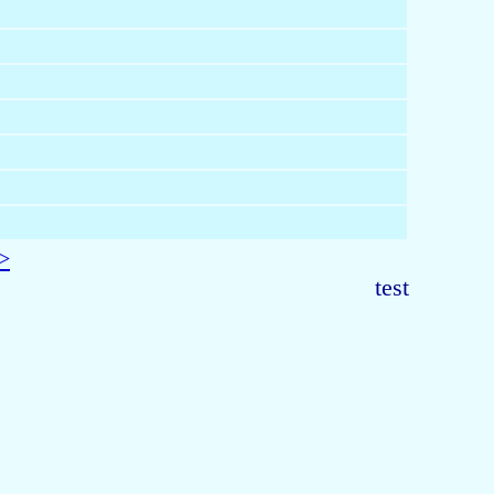
>
test