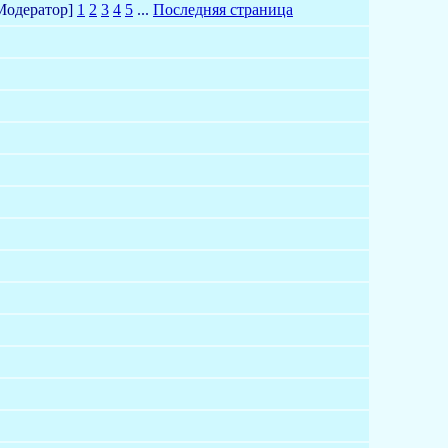
Модератор]
1
2
3
4
5
...
Последняя страница