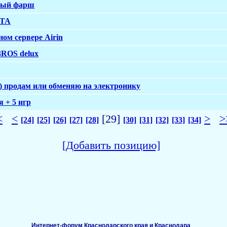
ный фарш
ITA
ом сервере Airin
3ROS delux
родам или обменяю на электронику
я + 5 игр
<
<
[29]
>
>
[24]
[25]
[26]
[27]
[28]
[30]
[31]
[32]
[33]
[34]
[Добавить позицию]
Интернет-форум Краснодарского края и Краснодара