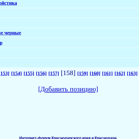
ойстика
ые черные
0р
[158]
[153]
[154]
[155]
[156]
[157]
[159]
[160]
[161]
[162]
[163]
[Добавить позицию]
Интернет-форум Краснодарского края и Краснодара