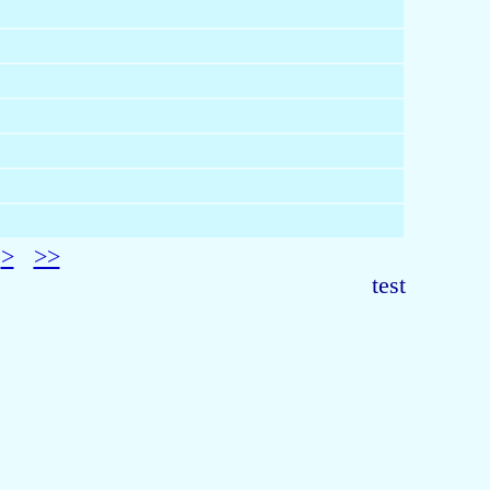
>
>>
test