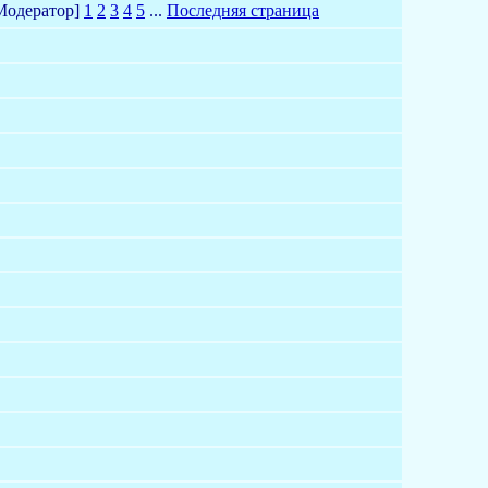
Модератор]
1
2
3
4
5
...
Последняя страница