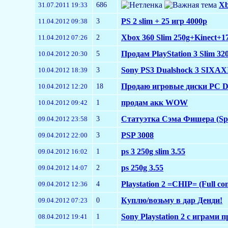
686
Xb
31.07.2011 19:33
3
PS 2 slim + 25 игр 4000р
11.04.2012 09:38
2
Xbox 360 Slim 250g+Kinect+1
11.04.2012 07:26
5
Продам PlayStation 3 Slim 3
10.04.2012 20:30
3
Sony PS3 Dualshock 3 SIXAXI
10.04.2012 18:39
18
Продаю игровые диски PC 
10.04.2012 12:20
1
продам акк WOW
10.04.2012 09:42
3
Статуэтка Сэма Фишера (Spli
09.04.2012 23:58
3
PSP 3008
09.04.2012 22:00
1
ps 3 250g slim 3.55
09.04.2012 16:02
2
ps 250g 3.55
09.04.2012 14:07
4
Playstation 2 =CHIP= (Full co
09.04.2012 12:36
0
Куплю/возьму в дар Денди!
09.04.2012 07:23
1
Sony Playstation 2 с играми 
08.04.2012 19:41