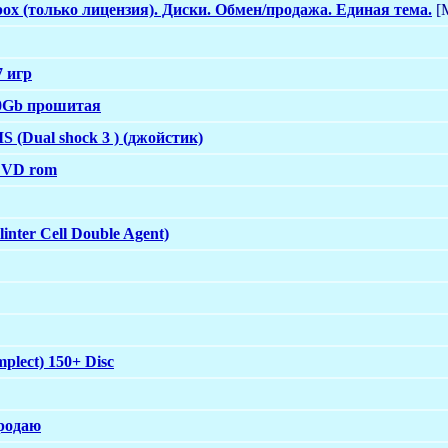
ox (только лицензия). Диски. Обмен/продажа. Единая тема.
[
7 игр
20Gb прошитая
S (Dual shock 3 ) (джойстик)
DVD rom
nter Cell Double Agent)
mplect) 150+ Disc
продаю