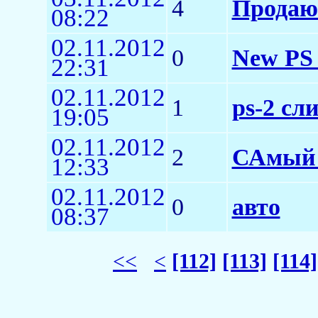
4
Продаю
08:22
02.11.2012
0
New PS 
22:31
02.11.2012
1
ps-2 сл
19:05
02.11.2012
2
САмый 
12:33
02.11.2012
0
авто
08:37
<<
<
[112]
[113]
[114]