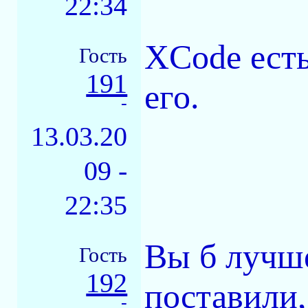
22:34
XCode есть
Гость
191
его.
-
13.03.20
09 -
22:35
Вы б лучше
Гость
192
поставили,
-