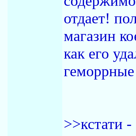
содержимое
отдает! по
магазин ко
как его уда
геморрные
>>кстати -