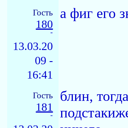
а фиг его зн
Гость
180
-
13.03.20
09 -
16:41
блин, тогд
Гость
181
подстакиже
-