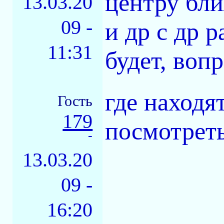
центру бли
13.03.20
09 -
и др с др 
11:31
будет, вопр
где находя
Гость
179
посмотреть
-
13.03.20
09 -
16:20