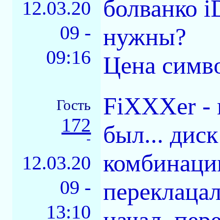
болванко i
12.03.20
09 -
нужны?
09:16
Цена симво
FiXXXer - 
Гость
172
был... дис
-
комбинаци
12.03.20
09 -
переклацал
13:10