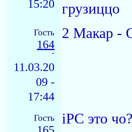
15:20
грузиццо
2 Макар - О
Гость
164
-
11.03.20
09 -
17:44
iPC это чо
Гость
165