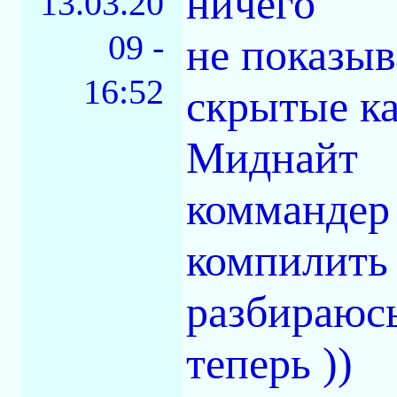
ничего
13.03.20
09 -
не показыв
16:52
скрытые ка
Миднайт
коммандер 
компилить 
разбираюс
теперь ))