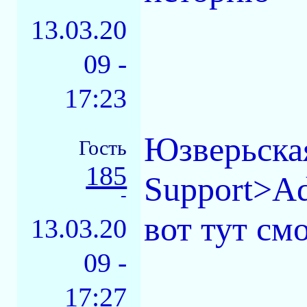
13.03.20
09 -
17:23
Юзверьская
Гость
185
Support>Ad
-
вот тут см
13.03.20
09 -
17:27