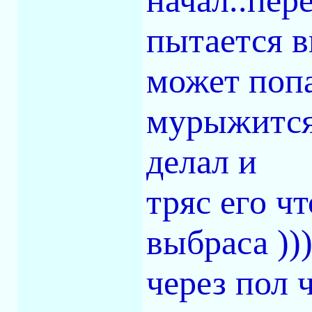
начал..пере
пытается в
может попа
мурыжится!
делал и
тряс его ч
выбраса ))
через пол 