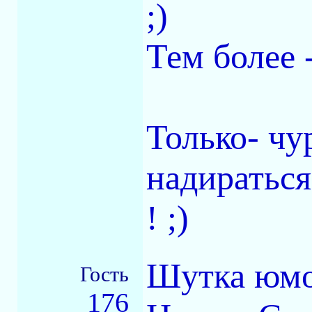
;)
Тем более -
Только- чу
надираться
! ;)
Шутка юмо
Гость
176