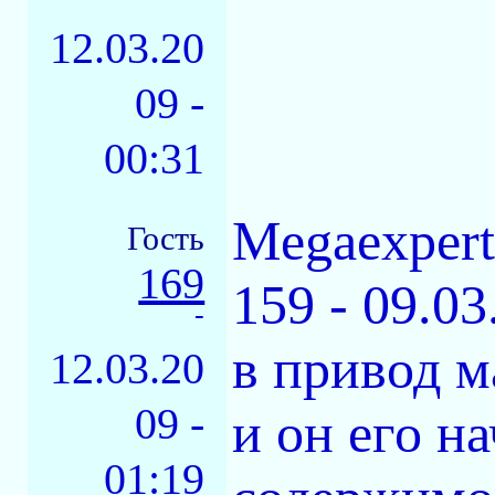
12.03.20
09 -
00:31
Megaexper
Гость
169
159 - 09.03
-
в привод м
12.03.20
09 -
и он его н
01:19