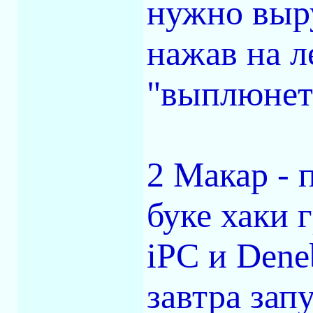
нужно выру
нажав на 
"выплюнет"
2 Макар - 
буке хаки г
iPC и Dene
завтра зап