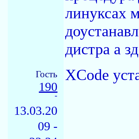
линуксах 
доустанавл
дистра а зд
XCode уст
Гость
190
-
13.03.20
09 -