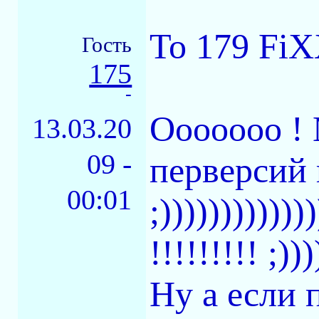
To 179 Fi
Гость
175
-
Ооооооо ! 
13.03.20
09 -
перверсий 
00:01
;)))))))))
!!!!!!!!! ;)))
Ну а если п