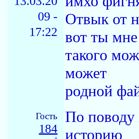
имхо фигня
13.03.20
09 -
Отвык от н
17:22
вот ты мне
такого мож
может
родной фа
По поводу 
Гость
184
историю
-