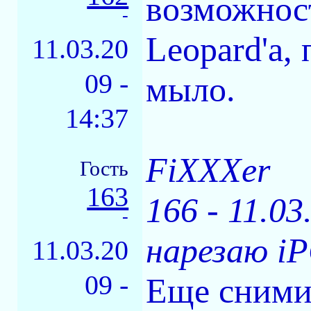
возможност
-
Leopard'а,
11.03.20
09 -
мыло.
14:37
FiXXXer
Гость
163
166 - 11.0
-
нарезаю iP
11.03.20
09 -
Еще сними 