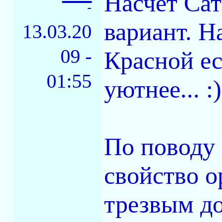
Насчет Са
-
вариант. Н
13.03.20
09 -
Красной ес
01:55
уютнее... :)
По поводу 
свойство о
трезвым до 