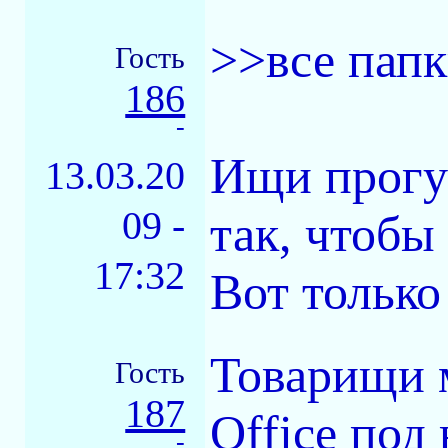
>>все папк
Гость
186
-
Ищи прогу 
13.03.20
09 -
так, чтобы
17:32
Вот только 
Товарищи 
Гость
187
Office под 
-