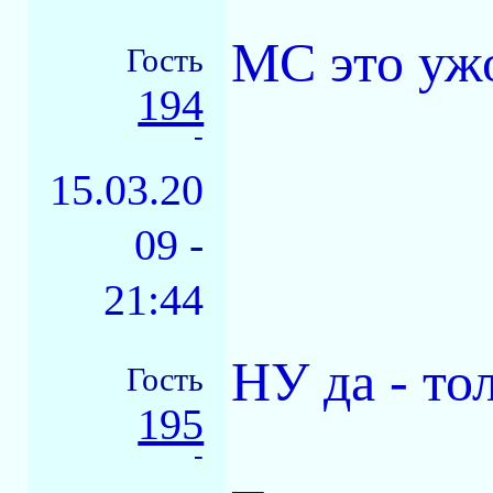
MC это уж
Гость
194
-
15.03.20
09 -
21:44
НУ да - тол
Гость
195
-