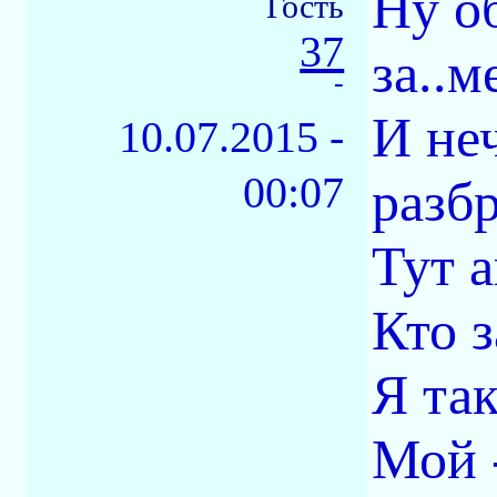
Ну о
Гость
37
за..м
-
И не
10.07.2015 -
00:07
разб
Тут а
Кто з
Я та
Мой 