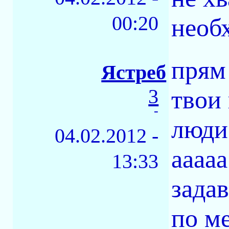
00:20
необ
прям
Ястреб
3
твои
-
люди 
04.02.2012 -
ааааа
13:33
зада
по м