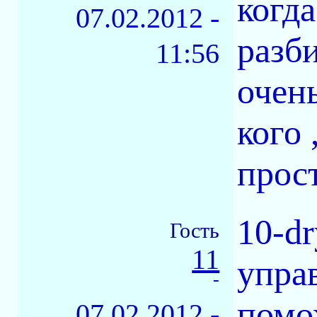
когда
07.02.2012 -
разб
11:56
очен
кого 
прос
10-d
Гость
11
упра
-
помо
07.02.2012 -