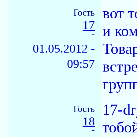
вот т
Гость
17
и ко
-
Това
01.05.2012 -
09:57
встр
груп
17-d
Гость
18
тобо
-