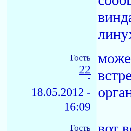
сооб
винда
лину
може
Гость
22
встр
-
орган
18.05.2012 -
16:09
вот в
Гость