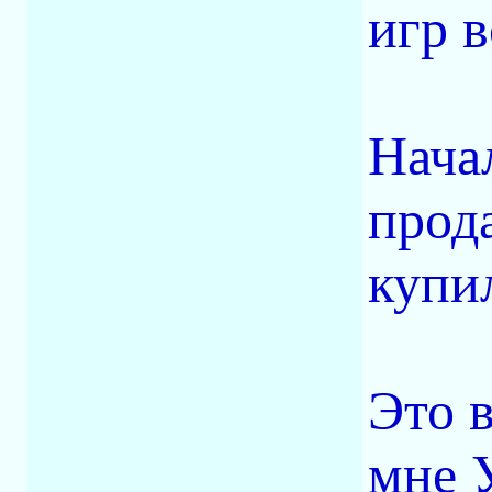
игр в
Нача
прода
купи
Это 
мне У