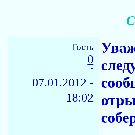
С
Уваж
Гость
0
сле
-
сооб
07.01.2012 -
18:02
отры
собе