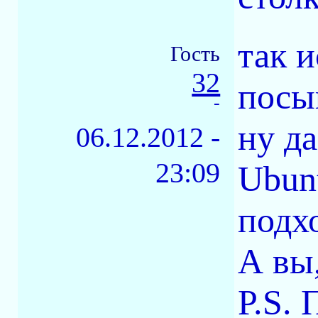
так 
Гость
32
посып
-
ну да
06.12.2012 -
23:09
Ubun
подх
А вы
P.S.