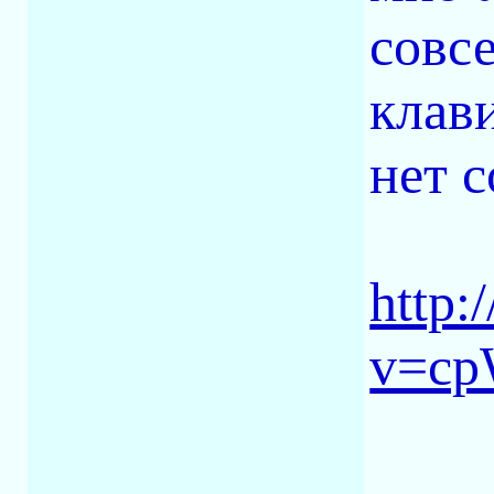
совс
клав
нет 
http:
v=c