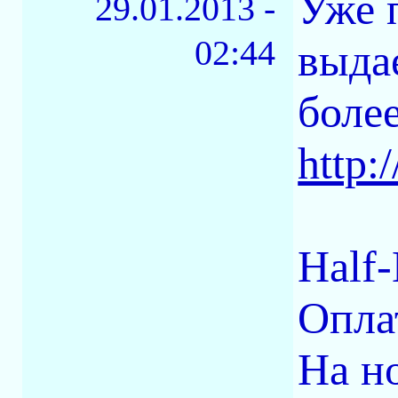
Уже 
29.01.2013 -
02:44
выдае
боле
http:
Half-
Оплат
На н