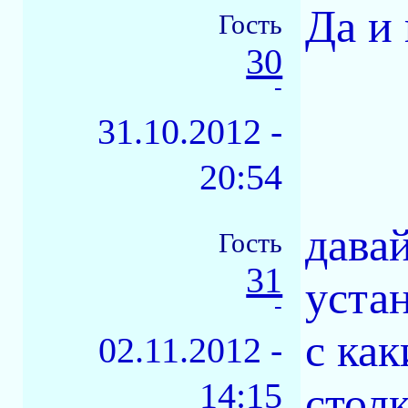
Да и
Гость
30
-
31.10.2012 -
20:54
дава
Гость
31
уста
-
с ка
02.11.2012 -
14:15
столк