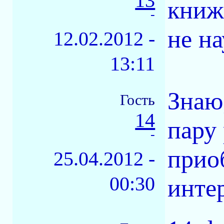
13
книж
-
не на
12.02.2012 -
13:11
Знаю
Гость
14
пару 
-
прио
25.04.2012 -
00:30
интер