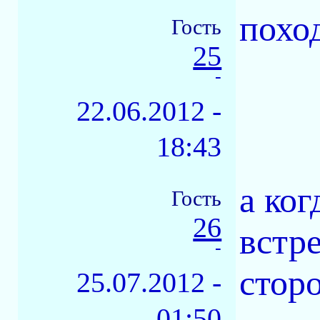
похо
Гость
25
-
22.06.2012 -
18:43
а ко
Гость
26
встр
-
стор
25.07.2012 -
01:50