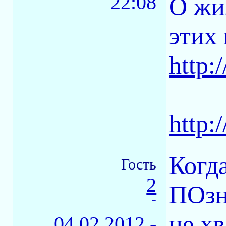
22:08
О жи
этих 
http:
http:
Когд
Гость
2
ПОзн
-
не хв
04.02.2012 -