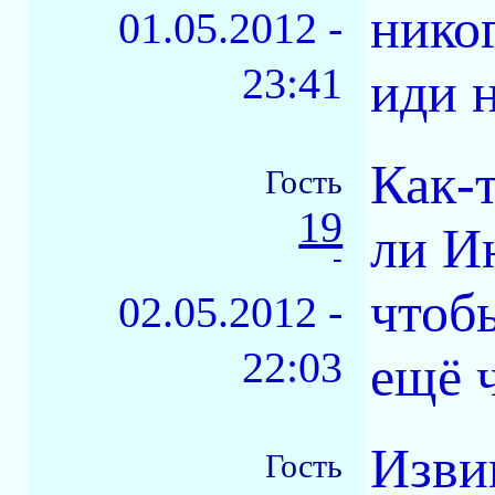
нико
01.05.2012 -
23:41
иди 
Как-т
Гость
19
ли И
-
чтоб
02.05.2012 -
22:03
ещё ч
Изви
Гость