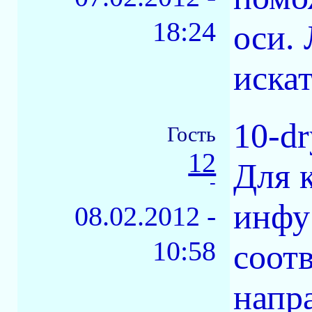
18:24
оси.
иска
10-d
Гость
12
Для 
-
инфу
08.02.2012 -
10:58
соот
напра