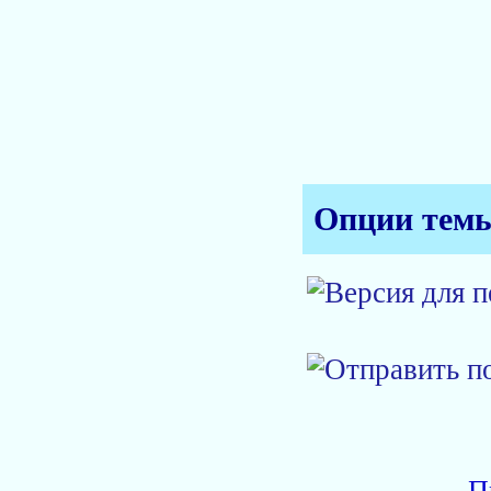
Опции тем
П