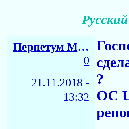
Русский 
Госп
Перпетум Мобиле
0
сдел
-
?
21.11.2018 -
ОС U
13:32
репов