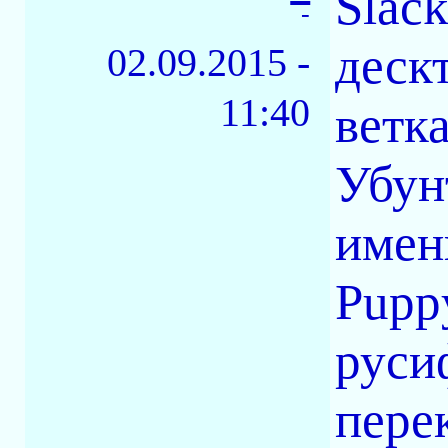
Slac
-
деск
02.09.2015 -
11:40
ветка
Убун
имен
Pupp
руси
пере