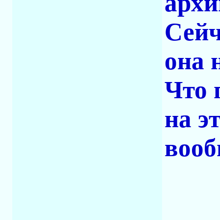
архи
Сейч
она 
Что 
на э
вооб