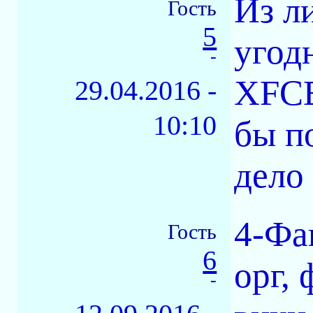
Из л
Гость
5
угод
-
XFCE
29.04.2016 -
10:10
бы п
дело 
4-Фа
Гость
6
орг,
-