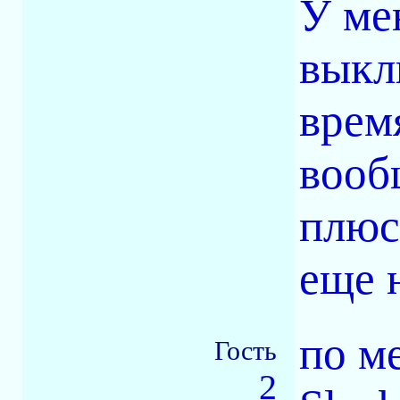
У ме
выкл
время
вооб
плюс
еще 
по м
Гость
2