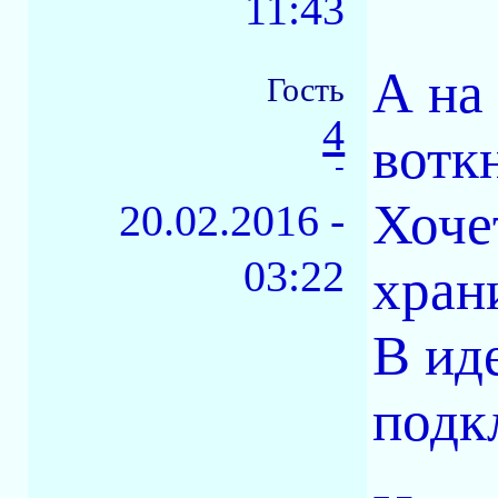
11:43
А на
Гость
4
вотк
-
Хоче
20.02.2016 -
03:22
хран
В иде
подк