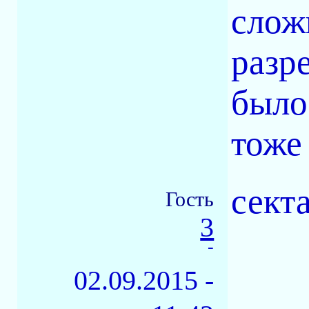
слож
разр
было
тоже
сект
Гость
3
-
02.09.2015 -