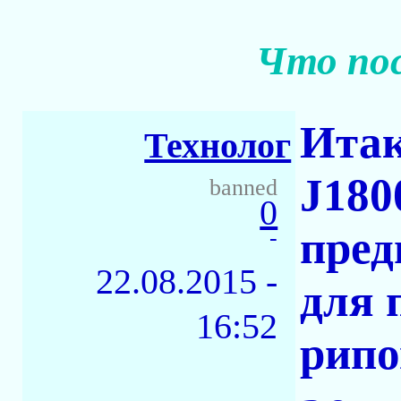
Что по
Итак
Технолог
J180
banned
0
пред
-
22.08.2015 -
для 
16:52
рипо