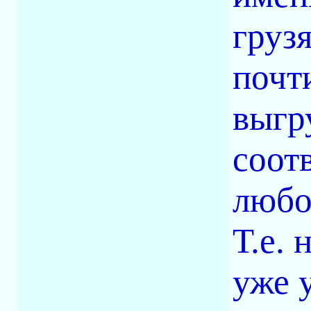
груз
почт
выгр
соотв
любо
Т.е. 
уже 