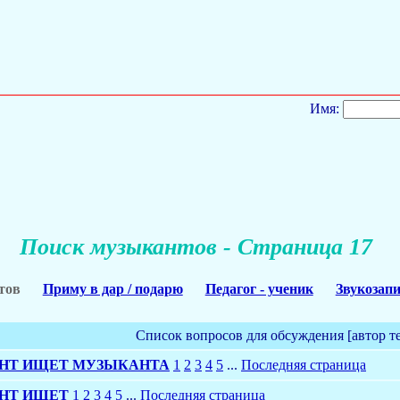
Имя:
Поиск музыкантов - Страница 17
тов
Приму в дар / подарю
Педагог - ученик
Звукозапи
Список вопросов для обсуждения [автор т
НТ ИЩЕТ МУЗЫКАНТА
1
2
3
4
5
...
Последняя страница
НТ ИЩЕТ
1
2
3
4
5
...
Последняя страница