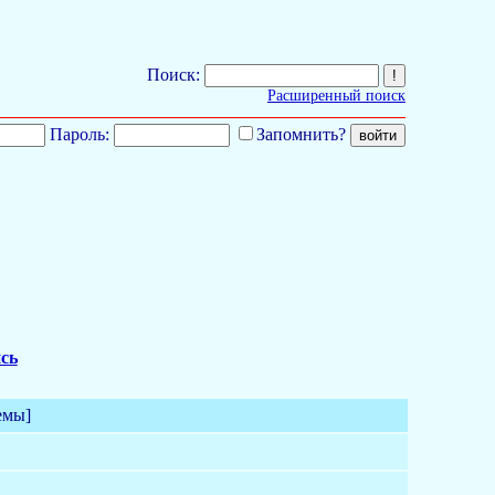
Поиск:
Расширенный поиск
Пароль:
Запомнить?
сь
емы]