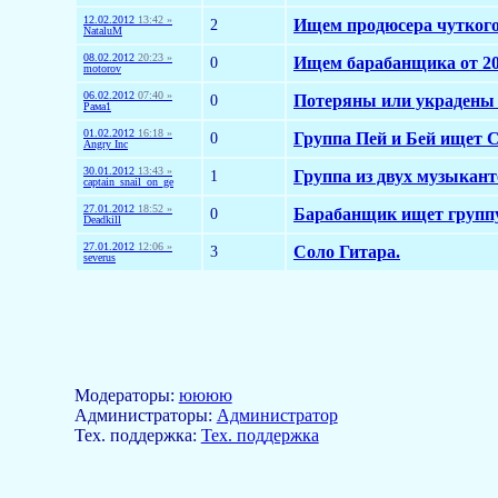
12.02.2012
13:42 »
2
Ищем продюсера чуткого
NataluM
08.02.2012
20:23 »
0
Ищем барабанщика от 2
motorov
06.02.2012
07:40 »
0
Потеряны или украден
Рама1
01.02.2012
16:18 »
0
Группа Пей и Бей ищет С
Angry Inc
30.01.2012
13:43 »
1
Группа из двух музыкан
captain_snail_on_ge
27.01.2012
18:52 »
0
Барабанщик ищет группу 
Deadkill
27.01.2012
12:06 »
3
Соло Гитара.
severus
Модераторы:
юююю
Aдминистраторы:
Администратор
Тех. поддержка:
Тех. поддержка