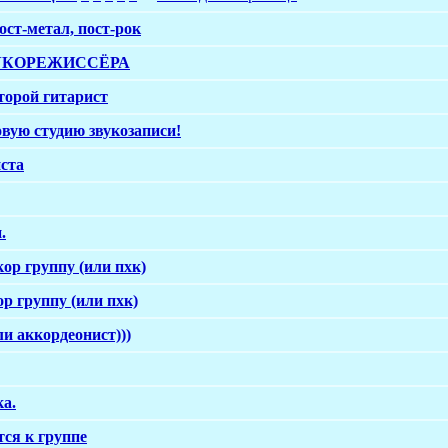
ост-метал, пост-рок
ВУКОРЕЖИССЁРА
торой гитарист
вую студию звукозаписи!
ста
.
ор группу (или пхк)
р группу (или пхк)
и аккордеонист)))
а.
ся к группе