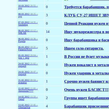
10.03.2012
20:55 »
0
Требуется барабанщик. п
хур
08.03.2012
18:25 »
3
КЛУБ СУ-27 ИЩЕТ З
хур
07.03.2012
14:31 »
0
Цепной Реакции нужен в
Smiledog
06.03.2012
15:12 »
14
Ищу звукорежиссера в но
SHLAK
06.03.2012
10:36 »
0
Ищу барабанщика и баси
Propila
06.03.2012
10:21 »
5
Ищем соло-гитариста.
PalantinTwice
05.03.2012
20:04 »
1
В России не будет музыки
jora_i_egor
24.02.2012
21:02 »
0
Нужен вокалист в металк
tiptopi4
24.02.2012
20:47 »
0
Нужен ударник в металко
tiptopi4
21.02.2012
09:04 »
1
Срочно нужен баянист ил
avatarius
15.02.2012
11:01 »
0
Очень нужен БАСИСТ!!!
Alexstorm7777
14.02.2012
15:33 »
2
Группа ищет барабанщик
Gena2
13.02.2012
22:45 »
4
Барабанщик присоединит
SiberianStar