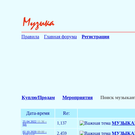
Правила
Главная форума
Регистрация
Куплю/Продам
Мероприятия
Поиск музыкан
Дата-время
Re:
25.04.2022
11:36 »
1,137
МУЗЫКА
fgh
02.10.2020
09:00 »
2,459
МУЗЫКА
ArtSound