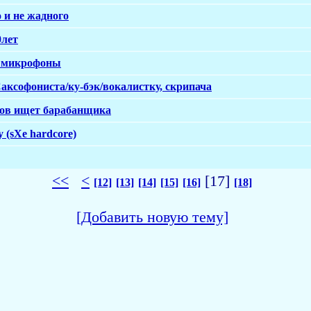
 и не жадного
0лет
ы микрофоны
аксофониста/ку-бэк/вокалистку, скрипача
тов ищет барабанщика
(sXe hardcore)
<<
<
[17]
[12]
[13]
[14]
[15]
[16]
[18]
[Добавить новую тему]