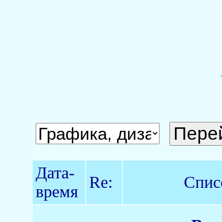
Дата-
Re:
Спис
время