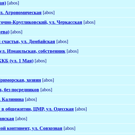
ая)
[abos]
л. Агрономическая
[abos]
точно-Кругликовский, ул. Черкасская
[abos]
ева)
[abos]
счастья, ул. Домбайская
[abos]
ул. Измаильская, собственник
[abos]
КБ (ул. 1 Мая)
[abos]
Приморская, хозяин
[abos]
я, без посредников
[abos]
л. Калинина
[abos]
 в общежитии, ЦМР, ул. Одесская
[abos]
анская
[abos]
ой континент, ул. Совхозная
[abos]