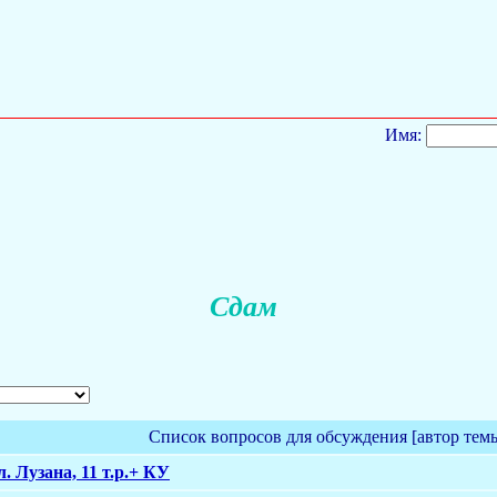
Имя:
Сдам
Список вопросов для обсуждения [автор тем
л. Лузана, 11 т.р.+ КУ