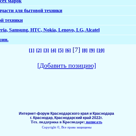
сех марок
пчасти для бытовой техники
ой техники
ia, Samsung, HTC, Nokia, Lenovo, LG, Alcatel
шин.
[7]
[1]
[2]
[3]
[4]
[5]
[6]
[8]
[9]
[10]
[Добавить позицию]
Интернет-форум Краснодарского края и Краснодара
г. Краснодар, Краснодарский край 2022г.
Тех. поддержка в Краснодаре:
написать
Copyright ©, Все права защищены