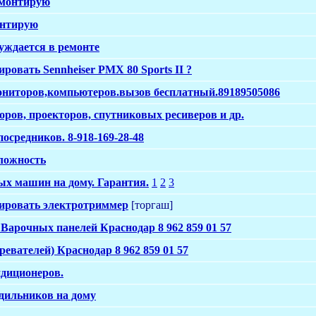
емонтирую
нтирую
ждается в ремонте
ровать Sennheiser PMX 80 Sports II ?
ниторов,компьютеров.вызов бесплатный.89189505086
оров, проекторов, спутниковых ресиверов и др.
осредников. 8-918-169-28-48
ложность
х машин на дому. Гарантия.
1
2
3
тировать электротриммер
[торгаш]
арочных панелей Краснодар 8 962 859 01 57
евателей) Краснодар 8 962 859 01 57
ндиционеров.
дильников на дому