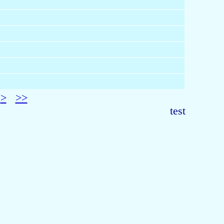
>
>>
test