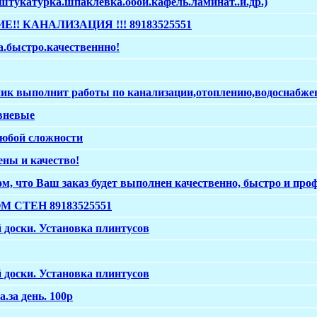
катурка.шпаклевка.обои.кафель.ламинат..и.др.)
!! КАНАЛИЗАЦИЯ !!! 89183525551
а.быстро.качественнно!
к выполнит работы по канализации,отоплению,водоснабжен
вневые
юбой сложности
ны и качество!
м, что Ваш заказ будет выполнен качественно, быстро и про
СТЕН 89183525551
 доски. Установка плинтусов
 доски. Установка плинтусов
.за день. 100р