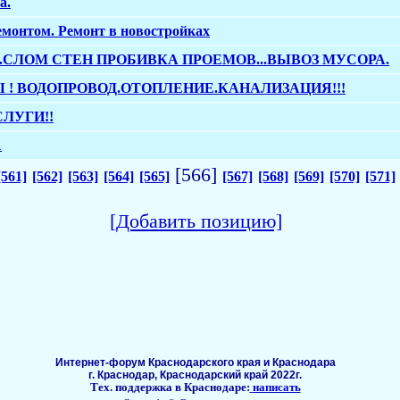
а.
емонтом. Ремонт в новостройках
.СЛОМ СТЕН ПРОБИВКА ПРОЕМОВ...ВЫВОЗ МУСОРА.
 ! ВОДОПРОВОД.ОТОПЛЕНИЕ.КАНАЛИЗАЦИЯ!!!
ЛУГИ!!
1
[566]
[561]
[562]
[563]
[564]
[565]
[567]
[568]
[569]
[570]
[571]
[Добавить позицию]
Интернет-форум Краснодарского края и Краснодара
г. Краснодар, Краснодарский край 2022г.
Тех. поддержка в Краснодаре:
написать