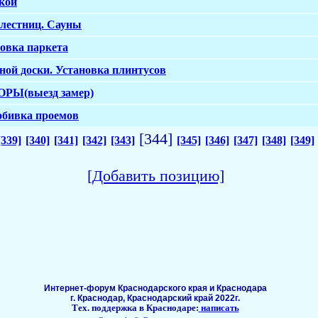
кой
 лестниц. Сауны
овка паркета
ной доски. Установка плинтусов
РЫ(выезд замер)
обивка проемов
[344]
[339]
[340]
[341]
[342]
[343]
[345]
[346]
[347]
[348]
[349]
[Добавить позицию]
Интернет-форум Краснодарского края и Краснодара
г. Краснодар, Краснодарский край 2022г.
Тех. поддержка в Краснодаре:
написать