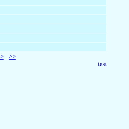
>
>>
test