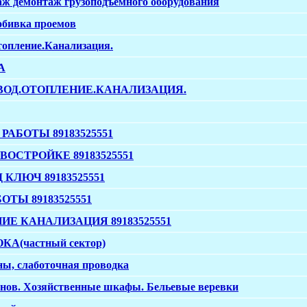
ж демонтаж грузоподъемного оборудования
обивка проемов
топление.Канализация.
А
ВОД.ОТОПЛЕНИЕ.КАНАЛИЗАЦИЯ.
АБОТЫ 89183525551
ОСТРОЙКЕ 89183525551
КЛЮЧ 89183525551
ТЫ 89183525551
Е КАНАЛИЗАЦИЯ 89183525551
А(частный сектор)
ны, слаботочная проводка
онов. Хозяйственные шкафы. Бельевые веревки