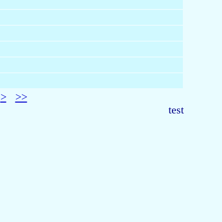
>
>>
test