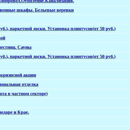
одопровод.Отопление.Канализация.
твенные шкафы. Бельевые веревки
уб.), паркетной доски. Установка плинтусов(от 50 руб.)
кой
лестниц. Сауны
уб.), паркетной доски. Установка плинтусов(от 50 руб.)
икризисной акции
иональная отделка
та в частном секторе)
одаре и Крае.