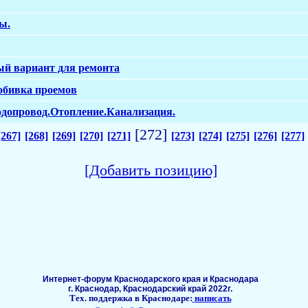
ы.
ый вариант для ремонта
робивка проемов
одопровод.Отопление.Канализация.
[272]
[267]
[268]
[269]
[270]
[271]
[273]
[274]
[275]
[276]
[277]
[Добавить позицию]
Интернет-форум Краснодарского края и Краснодара
г. Краснодар, Краснодарский край 2022г.
Тех. поддержка в Краснодаре:
написать