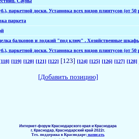
естниц. Сауны
б.), паркетной доски. Установка всех видов плинтусов (от 50 
ка паркета
ой
тделка балконов и лоджий "под ключ" . Хозяйственные шкаф
б.), паркетной доски. Установка всех видов плинтусов (от 50 
[123]
[118]
[119]
[120]
[121]
[122]
[124]
[125]
[126]
[127]
[128]
[Добавить позицию]
Интернет-форум Краснодарского края и Краснодара
г. Краснодар, Краснодарский край 2022г.
Тех. поддержка в Краснодаре:
написать