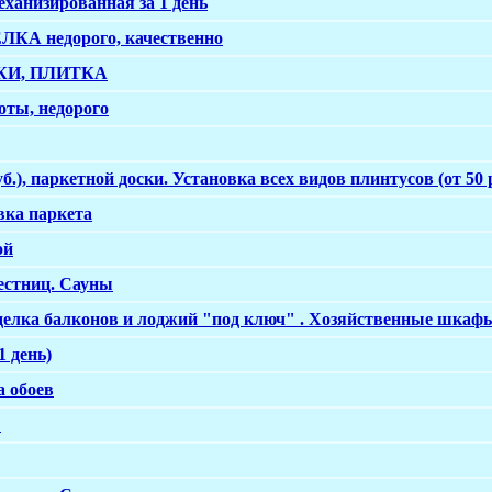
анизированная за 1 день
А недорого, качественно
И, ПЛИТКА
оты, недорого
б.), паркетной доски. Установка всех видов плинтусов (от 50 
ка паркета
ой
естниц. Сауны
тделка балконов и лоджий "под ключ" . Хозяйственные шкаф
1 день)
а обоев
ы