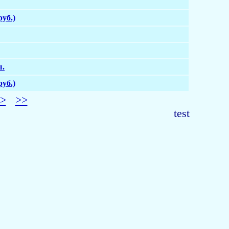
руб.)
ы.
руб.)
>
>>
test