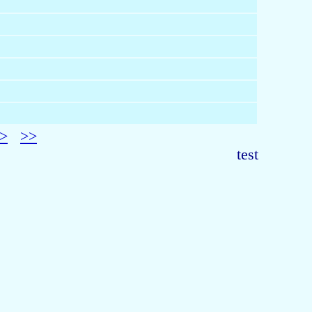
>
>>
test