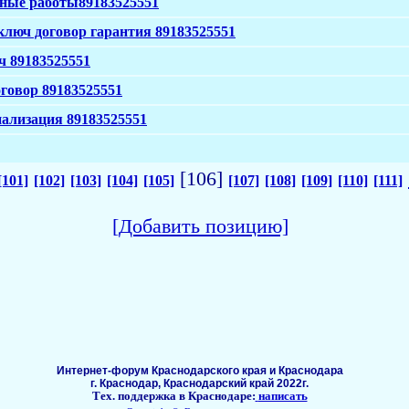
нные работы89183525551
ключ договор гарантия 89183525551
ч 89183525551
говор 89183525551
нализация 89183525551
[106]
[101]
[102]
[103]
[104]
[105]
[107]
[108]
[109]
[110]
[111]
[Добавить позицию]
Интернет-форум Краснодарского края и Краснодара
г. Краснодар, Краснодарский край 2022г.
Тех. поддержка в Краснодаре:
написать