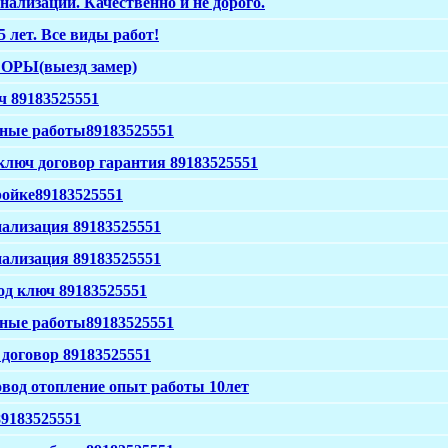
ализации. Качественно и не дорого.
5 лет. Все виды работ!
РЫ(выезд замер)
ч 89183525551
нные работы89183525551
ключ договор гарантия 89183525551
ройке89183525551
нализация 89183525551
нализация 89183525551
од ключ 89183525551
нные работы89183525551
 договор 89183525551
овод отопление опыт работы 10лет
89183525551