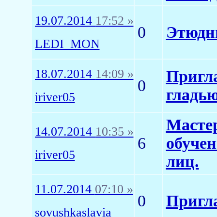
19.07.2014
17:52 »
0
Этюдн
LEDI_MON
18.07.2014
14:09 »
Пригл
0
гладью
iriver05
Масте
14.07.2014
10:35 »
6
обучен
iriver05
лиц.
11.07.2014
07:10 »
0
Пригл
sovushkaslavia